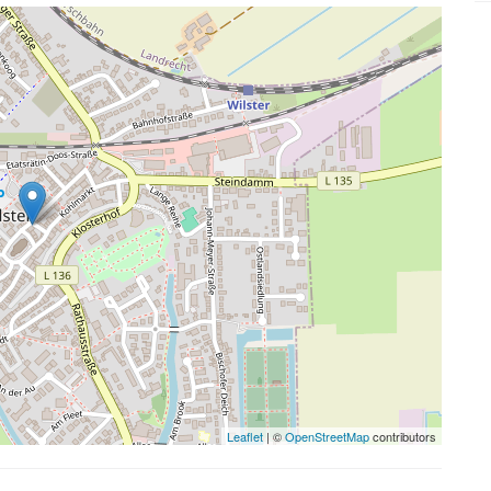
Leaflet
| ©
OpenStreetMap
contributors