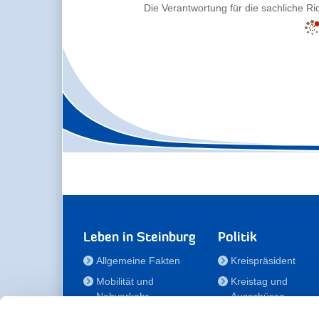
Die Verantwortung für die sachliche Ric
Leben in Steinburg
Politik
Allgemeine Fakten
Kreispräsident
Mobilität und
Kreistag und
Nahverkehr
Ausschüsse
Bauen und Wohnen
Die/Der Beauftragt