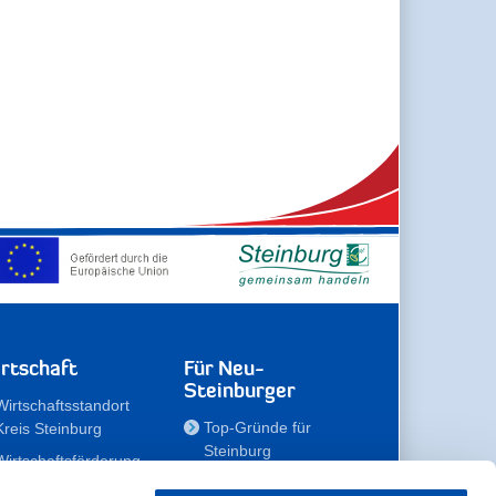
rtschaft
Für Neu-
Steinburger
Wirtschaftsstandort
Top-Gründe für
Kreis Steinburg
Steinburg
Wirtschaftsförderung
Familien
Kompetenzteam