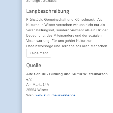
Sonstige , Soziales
Langbeschreibung
Frühstück, Gemeinschaft und Klönschnack Als
Kulturhaus Wilster verstehen wir uns nicht nur als
Veranstaltungsort, sondern vielmehr als ein Ort der
Begegnung, des Miteinanders und der sozialen
Verantwortung. Für uns gehört Kultur zur
Daseinsvorsorge und Teilhabe soll allen Menschen
möglich sein. Doch für viele Menschen ist die aktuelle
Zeige mehr
Zeit eine echte Herausforderung. Dem wollen wir uns
gemeinsam stellen und entgegenwirken. Für ein
Quelle
gelebtes Miteinander. Wir bieten daher im
Kulturhaus jeden Montag in der Zeit von 9:00 Uhr bis
Alte Schule - Bildung und Kultur Wilstermarsch
12:00 Uhr ein Frühstück in Gemeinschaft an. Es gibt
e.V.
Brötchen, Käse, Marmelade, Kaffee, ... - im Grunde
Am Markt 14A
alles, was das Herz oder der Magen begehren. Jede:r
25554 Wilster
ist willkommen. Ob zum Frühstücken, Zeitunglesen
Web:
www.kulturhauswilster.de
Klönschnack oder um neue Menschen
kennenzulernen.