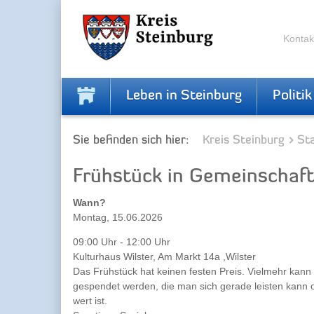
Zur
Zum
Navigation
Inhalt
springen
springen
Kontak
Leben in Steinburg
Politik
Sie befinden sich hier:
Kreis Steinburg
Sta
Frühstück in Gemeinschaf
Wann?
Montag, 15.06.2026
09:00 Uhr - 12:00 Uhr
Kulturhaus Wilster, Am Markt 14a ,Wilster
Das Frühstück hat keinen festen Preis. Vielmehr kan
gespendet werden, die man sich gerade leisten kann 
wert ist.