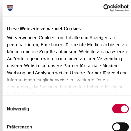
Wo genau?
Begegnungsstätte Glücksknoten, Am Kirchplatz 6 ,Glückstadt
Kategorie:
Sonstige , Soziales
Diese Webseite verwendet Cookies
Quelle : pixzolo-photography-unsplash
Wir verwenden Cookies, um Inhalte und Anzeigen zu
personalisieren, Funktionen für soziale Medien anbieten zu
Langbeschreibung
können und die Zugriffe auf unsere Website zu analysieren.
Außerdem geben wir Informationen zu Ihrer Verwendung
Zum Markttag am Dienstag gibt es leckeres Frühstück im
GlücksKnoten. Neue Menschen kennenlernen und miteinander
unserer Website an unsere Partner für soziale Medien,
ins Gespräch kommen ist das Motto von "Frühstück in
Werbung und Analysen weiter. Unsere Partner führen diese
Gemeinschaft". Währenddessen sind die Ausstellungsräume
Informationen möglicherweise mit weiteren Daten
geöffnet.
zusammen, die Sie ihnen bereitgestellt haben oder die sie
im Rahmen Ihrer Nutzung der Dienste gesammelt haben.
Quelle
Einwilligungsauswahl
Begegnungsstätte Glücksknoten
Notwendig
Am Kirchplatz 6
25348 Glückstadt
Präferenzen