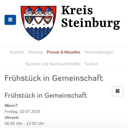
Zur
Zum
Navigation
Inhalt
springen
springen
Kontakt
Sitemap
Presse & Aktuelles
Veranstaltungen
Karriere und Nachwuchskräfte
Suchen
Frühstück in Gemeinschaft
Frühstück in Gemeinschaft
Wann?
Freitag, 10.07.2026
Uhrzeit:
08:00 Uhr - 12:00 Uhr