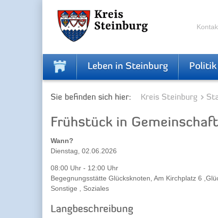
Zur
Zum
Navigation
Inhalt
springen
springen
Kontak
Leben in Steinburg
Politik
Sie befinden sich hier:
Kreis Steinburg
Sta
Frühstück in Gemeinschaf
Wann?
Dienstag, 02.06.2026
08:00 Uhr - 12:00 Uhr
Begegnungsstätte Glücksknoten, Am Kirchplatz 6 ,Glü
Sonstige , Soziales
Langbeschreibung