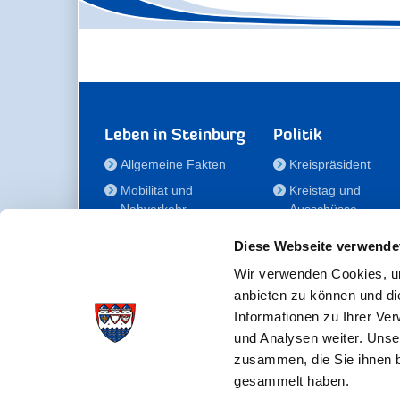
Leben in Steinburg
Politik
Allgemeine Fakten
Kreispräsident
Mobilität und
Kreistag und
Nahverkehr
Ausschüsse
Bauen und Wohnen
Die/Der Beauftragt
Diese Webseite verwende
für Menschen mit
Kultur und Freizeit
Behinderung
Wir verwenden Cookies, um
Familie
anbieten zu können und di
Der
Gesundheit
Informationen zu Ihrer Ve
Kreisseniorenbeirat
und Analysen weiter. Unse
Bildung
Förderstiftung
zusammen, die Sie ihnen b
Fördergesellschaft
gesammelt haben.