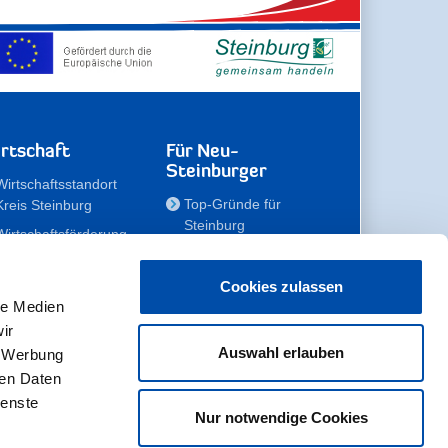
rtschaft
Für Neu-
Steinburger
Wirtschaftsstandort
Top-Gründe für
Kreis Steinburg
Steinburg
Wirtschaftsförderung
Familien
Kompetenzteam
Meine Immobilie
Unternehmen
Cookies zulassen
le Medien
Erholen
Zahlen, Daten,
ir
Fakten
Unsere Rekorde
Auswahl erlauben
, Werbung
Gewerbeflächen
Zukunftskampagne
ren Daten
ienste
Nur notwendige Cookies