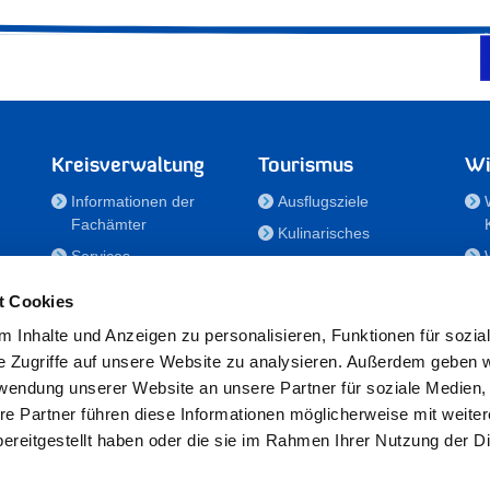
Kreisverwaltung
Tourismus
Wi
Informationen der
Ausflugsziele
Fachämter
Kulinarisches
Services
Aktivitäten in Holstein
e
Karriere und
Unterkünfte
t Cookies
Nachwuchskräfte
Veranstaltungen
 Inhalte und Anzeigen zu personalisieren, Funktionen für sozia
Notdienste
e Zugriffe auf unsere Website zu analysieren. Außerdem geben w
Bekanntmachungen
rwendung unserer Website an unsere Partner für soziale Medien
Formulare/Downloads
re Partner führen diese Informationen möglicherweise mit weite
RSS-Feeds
ereitgestellt haben oder die sie im Rahmen Ihrer Nutzung der D
/Sportförderung