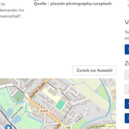
Quelle : pixzolo-photography-unsplash
 im
einander ins
meinschaft".
V
Si
ei
Z
Zurück zur Auswahl