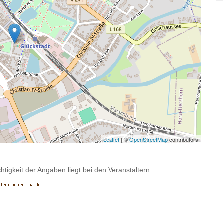
Leaflet
| ©
OpenStreetMap
contributors
htigkeit der Angaben liegt bei den Veranstaltern.