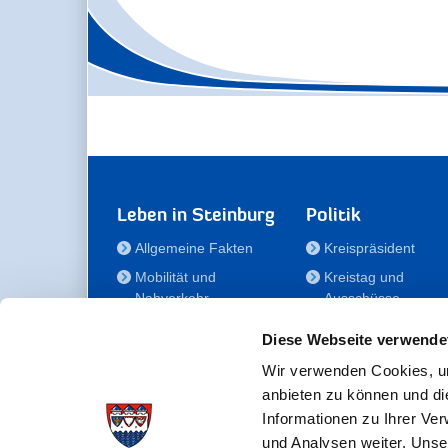
Leben in Steinburg
Politik
Allgemeine Fakten
Kreispräsident
Mobilität und
Kreistag und
Nahverkehr
Ausschüsse
Bauen und Wohnen
Die/Der Beauftragt
Diese Webseite verwende
für Menschen mit
Kultur und Freizeit
Behinderung
Wir verwenden Cookies, um
Familie
anbieten zu können und di
Der
Gesundheit
Informationen zu Ihrer Ve
Kreisseniorenbeirat
und Analysen weiter. Unse
Bildung
Förderstiftung