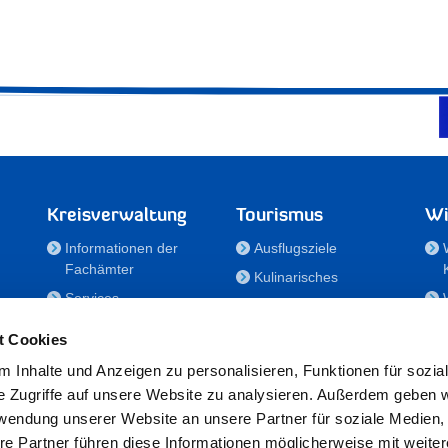
Kreisverwaltung
Tourismus
Wi
Informationen der
Ausflugsziele
Fachämter
Kulinarisches
Services
Aktivitäten in Holstein
e
Karriere und
Unterkünfte
t Cookies
Nachwuchskräfte
Veranstaltungen
 Inhalte und Anzeigen zu personalisieren, Funktionen für sozia
Notdienste
e Zugriffe auf unsere Website zu analysieren. Außerdem geben w
Bekanntmachungen
rwendung unserer Website an unsere Partner für soziale Medien
Formulare/Downloads
re Partner führen diese Informationen möglicherweise mit weite