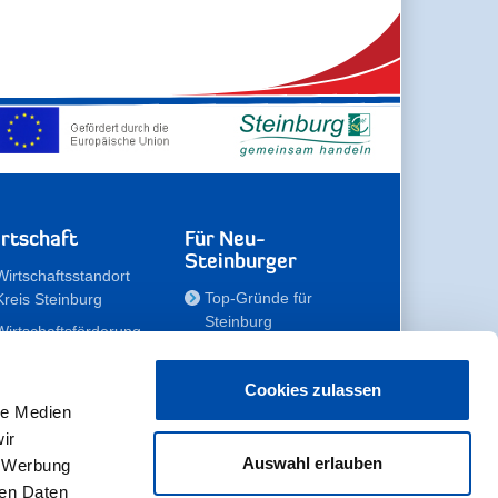
rtschaft
Für Neu-
Steinburger
Wirtschaftsstandort
Top-Gründe für
Kreis Steinburg
Steinburg
Wirtschaftsförderung
Familien
Kompetenzteam
Meine Immobilie
Unternehmen
Cookies zulassen
le Medien
Erholen
Zahlen, Daten,
ir
Fakten
Unsere Rekorde
Auswahl erlauben
, Werbung
Gewerbeflächen
Zukunftskampagne
ren Daten