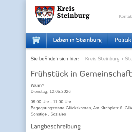
Zur
Zum
Navigation
Inhalt
springen
springen
Kontak
Leben in Steinburg
Politik
Sie befinden sich hier:
Kreis Steinburg
Sta
Frühstück in Gemeinschaf
Wann?
Dienstag, 12.05.2026
09:00 Uhr - 11:00 Uhr
Begegnungsstätte Glücksknoten, Am Kirchplatz 6 ,Glü
Sonstige , Soziales
Langbeschreibung