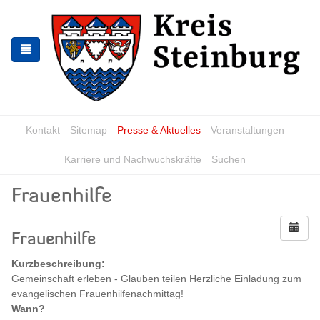
Zur
Zum
Navigation
Inhalt
springen
springen
Kontakt
Sitemap
Presse & Aktuelles
Veranstaltungen
Karriere und Nachwuchskräfte
Suchen
Frauenhilfe
Frauenhilfe
Kurzbeschreibung:
Gemeinschaft erleben - Glauben teilen Herzliche Einladung zum
evangelischen Frauenhilfenachmittag!
Wann?