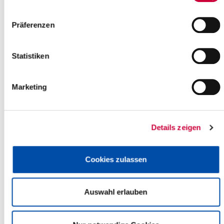
Sankt Johannes-Platz 1
25569 Kremperheide
Präferenzen
Telefon:
+49 4821 779 73 44
E-Mail:
kirchengemeinde-kremperheide[at]kk-rm.de
Statistiken
Zurück zur Auswahl
Marketing
+
-
Details zeigen
Cookies zulassen
Auswahl erlauben