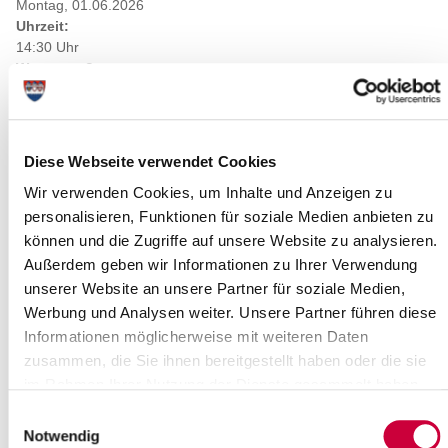
Montag, 01.06.2026
Uhrzeit:
14:30 Uhr
Wo genau?
St. Johannes-Gemeindezentrum, St. Johannes-Platz 1
,Kremperheide
Kategorie:
Veranstaltung , Kirche
Diese Webseite verwendet Cookies
Wir verwenden Cookies, um Inhalte und Anzeigen zu
Langbeschreibung
personalisieren, Funktionen für soziale Medien anbieten zu
Ein Nachmittag voller guter Gespräche, geistlicher Impulse und
können und die Zugriffe auf unsere Website zu analysieren.
wohltuender Gemeinschaft wartet auf Sie. Lassen Sie sich
Außerdem geben wir Informationen zu Ihrer Verwendung
inspirieren, stärken und ermutigen - bei Kaffee, Kuchen und
unserer Website an unsere Partner für soziale Medien,
einem Thema, das Herz und Seele berührt. Ob langjährig
verbunden oder zum ersten Mal dabei - jede Frau ist herzlich
Werbung und Analysen weiter. Unsere Partner führen diese
Willkommen! Wir freuen uns auf ein Wiedersehen und neue
Informationen möglicherweise mit weiteren Daten
Begegnungen.
zusammen, die Sie ihnen bereitgestellt haben oder die sie
Zeige mehr
im Rahmen Ihrer Nutzung der Dienste gesammelt haben.
Quelle
Einwilligungsauswahl
Notwendig
Ev.-Luth. St. Johannes-Kirchengemeinde Kremperheide