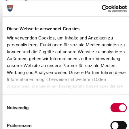
Wo genau?
Gemeindehaus bei der Kirche Hohenlockstedt, Finnische Alee 27
,Hohenlockstedt
Kategorie:
Veranstaltung , Kirche
Diese Webseite verwendet Cookies
Langbeschreibung
Wir verwenden Cookies, um Inhalte und Anzeigen zu
personalisieren, Funktionen für soziale Medien anbieten zu
Wir laden im alten Gemeindehaus an der Kirche zum
können und die Zugriffe auf unsere Website zu analysieren.
Frauenfrühstück ein. Jede darf gerne etwas zum Frühstück
Außerdem geben wir Informationen zu Ihrer Verwendung
beitragen. Brötchen und Brot besorgen wir.Anmeldung bis zum
unserer Website an unsere Partner für soziale Medien,
02. Mai 2026 bei Ute Zöller (Tel. 04826-5019) und Silke Grüttner
(Tel. 04826-2344)
Werbung und Analysen weiter. Unsere Partner führen diese
Informationen möglicherweise mit weiteren Daten
Quelle
zusammen, die Sie ihnen bereitgestellt haben oder die sie
im Rahmen Ihrer Nutzung der Dienste gesammelt haben.
Ev.-Luth. Kirchengemeinde Hohenlockstedt
Finnische Allee 29
Einwilligungsauswahl
25551 Hohenlockstedt
Notwendig
Telefon:
+49 4826 3704524
E-Mail:
kirche-hohenlockstedt[at]kk-rm.de
Präferenzen