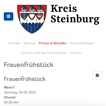
Zur
Zum
Navigation
Inhalt
springen
springen
Kontakt
Sitemap
Presse & Aktuelles
Veranstaltungen
Karriere und Nachwuchskräfte
Suchen
Frauenfrühstück
Frauenfrühstück
Wann?
Samstag, 09.05.2026
Uhrzeit:
09:30 Uhr