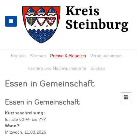
Zur
Zum
Navigation
Inhalt
springen
springen
Kontakt
Sitemap
Presse & Aktuelles
Veranstaltungen
Karriere und Nachwuchskräfte
Suchen
Essen in Gemeinschaft
Essen in Gemeinschaft
Kurzbeschreibung:
für alle 60 +/- bis ???
Wann?
Mittwoch, 11.03.2026