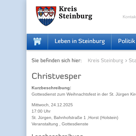
Zur
Zum
Navigation
Inhalt
springen
springen
Kontak
Leben in Steinburg
Politik
Sie befinden sich hier:
Kreis Steinburg
Sta
Christvesper
Kurzbeschreibung:
Gottesdienst zum Weihnachtsfest in der St. Jürgen Ki
Mittwoch, 24.12.2025
17:00 Uhr
St. Jürgen, Bahnhofstraße 1 ,Horst (Holstein)
Veranstaltung , Gottesdienste