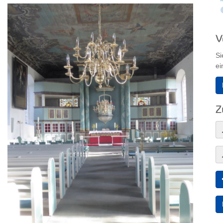
V
Si
ei
Z