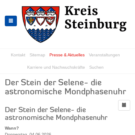
Zur
Zum
Navigation
Inhalt
springen
springen
Kontakt
Sitemap
Presse & Aktuelles
Veranstaltungen
Karriere und Nachwuchskräfte
Suchen
Der Stein der Selene- die
astronomische Mondphasenuhr
Der Stein der Selene- die
astronomische Mondphasenuhr
Wann?
Donnerstag, 04.06.2026