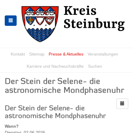
Zur
Zum
Navigation
Inhalt
springen
springen
Kontakt
Sitemap
Presse & Aktuelles
Veranstaltungen
Karriere und Nachwuchskräfte
Suchen
Der Stein der Selene- die
astronomische Mondphasenuhr
Der Stein der Selene- die
astronomische Mondphasenuhr
Wann?
Dienstag, 02.06.2026