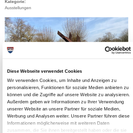
Kategorie:
Ausstellungen
Diese Webseite verwendet Cookies
Wir verwenden Cookies, um Inhalte und Anzeigen zu
personalisieren, Funktionen für soziale Medien anbieten zu
können und die Zugriffe auf unsere Website zu analysieren.
Außerdem geben wir Informationen zu Ihrer Verwendung
Quelle : GDM
unserer Website an unsere Partner für soziale Medien,
Langbeschreibung
Werbung und Analysen weiter. Unsere Partner führen diese
Informationen möglicherweise mit weiteren Daten
Von Herbst 2024 bis Herbst 2026 gibt es ein besonderes
zusammen, die Sie ihnen bereitgestellt haben oder die sie
Ausstellungsprojekt fur den Norden Deutschlands. Die