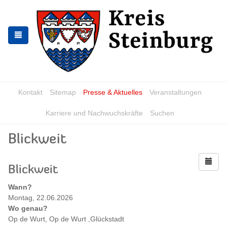
Zur
Zum
Navigation
Inhalt
springen
springen
Kontakt
Sitemap
Presse & Aktuelles
Veranstaltungen
Karriere und Nachwuchskräfte
Suchen
Blickweit
Blickweit
Wann?
Montag, 22.06.2026
Wo genau?
Op de Wurt, Op de Wurt ,Glückstadt