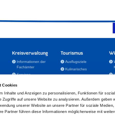
Kreisverwaltung
Tourismus
Wi
Informationen der
Ausflugsziele
Fachämter
Kulinarisches
Services
Aktivitäten in Holstein
e
Karriere und
Unterkünfte
t Cookies
Nachwuchskräfte
Veranstaltungen
 Inhalte und Anzeigen zu personalisieren, Funktionen für sozia
Notdienste
e Zugriffe auf unsere Website zu analysieren. Außerdem geben w
Bekanntmachungen
rwendung unserer Website an unsere Partner für soziale Medien
Formulare/Downloads
re Partner führen diese Informationen möglicherweise mit weite