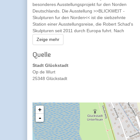
besonderes Ausstellungsprojekt fur den Norden
Deutschlands. Die Ausstellung >>BLICKWEIT -
Skulpturen fur den Norden<< ist die siebzehnte
Station einer Ausstellungsreise, die Robert Schad's
Skulpturen seit 2011 durch Europa fuhrt. Nach
Frankreich, Italien, Portugal, Österreich und
Zeige mehr
verschiedenen Regionen Deutschlands erreicht das
Skulpturenprojekt im Herbst 2024 seine bisher
Quelle
nördlichste Destination: >>Schleswig-Holstein<<.
Stadt Glückstadt
Op de Wurt
25348 Glückstadt
+
-