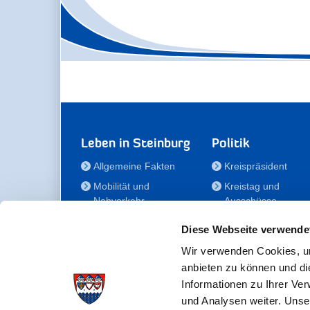
Leben in Steinburg
Politik
Allgemeine Fakten
Kreispräsident
Mobilität und
Kreistag und
Nahverkehr
Ausschüsse
Bauen und Wohnen
Die/Der Beauftragt
Diese Webseite verwende
für Menschen mit
Kultur und Freizeit
Behinderung
Wir verwenden Cookies, um
Familie
anbieten zu können und di
Der
Gesundheit
Informationen zu Ihrer Ve
Kreisseniorenbeirat
und Analysen weiter. Unse
Bildung
Förderstiftung