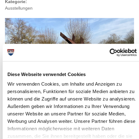
Kategorie:
Ausstellungen
Diese Webseite verwendet Cookies
Wir verwenden Cookies, um Inhalte und Anzeigen zu
personalisieren, Funktionen für soziale Medien anbieten zu
können und die Zugriffe auf unsere Website zu analysieren.
Außerdem geben wir Informationen zu Ihrer Verwendung
Quelle : GDM
unserer Website an unsere Partner für soziale Medien,
Langbeschreibung
Werbung und Analysen weiter. Unsere Partner führen diese
Informationen möglicherweise mit weiteren Daten
Von Herbst 2024 bis Herbst 2026 gibt es ein besonderes
zusammen, die Sie ihnen bereitgestellt haben oder die sie
Ausstellungsprojekt fur den Norden Deutschlands. Die