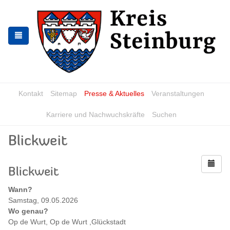
Zur
Zum
Navigation
Inhalt
springen
springen
Kontakt
Sitemap
Presse & Aktuelles
Veranstaltungen
Karriere und Nachwuchskräfte
Suchen
Blickweit
Blickweit
Wann?
Samstag, 09.05.2026
Wo genau?
Op de Wurt, Op de Wurt ,Glückstadt