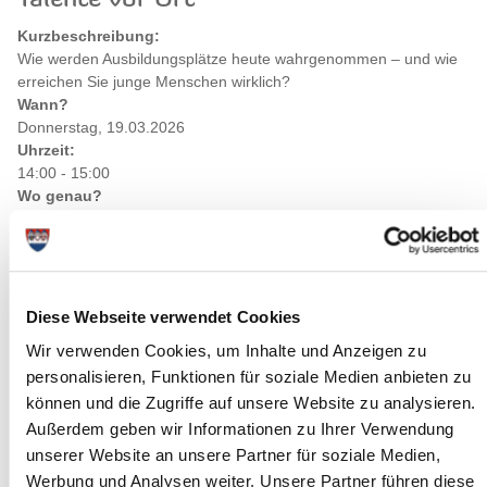
Kurzbeschreibung:
Wie werden Ausbildungsplätze heute wahrgenommen – und wie
erreichen Sie junge Menschen wirklich?
Wann?
Donnerstag, 19.03.2026
Uhrzeit:
14:00 - 15:00
Wo genau?
Virtuell MS Teams ,Heide
Kategorie:
Vorträge, Bildung, Kurse , Veranstaltungen
Langbeschreibung
Diese Webseite verwendet Cookies
Der Ausbildungsmarkt hat sich deutlich verändert: Jugendliche
Wir verwenden Cookies, um Inhalte und Anzeigen zu
informieren sich anders, vergleichen Angebote stärker und
personalisieren, Funktionen für soziale Medien anbieten zu
erwarten eine klare, authentische Ansprache. Der Vortrag zeigt,
können und die Zugriffe auf unsere Website zu analysieren.
mit welchen zeitgemäßen Strategien und Kanälen Unternehmen
Außerdem geben wir Informationen zu Ihrer Verwendung
ihre Ausbildungsplätze sichtbar machen, Interesse wecken und
unserer Website an unsere Partner für soziale Medien,
sich als attraktiver Ausbildungsbetrieb positionieren können.
Werbung und Analysen weiter. Unsere Partner führen diese
Anhand praxisnaher Beispiele erhalten Sie konkrete Impulse für