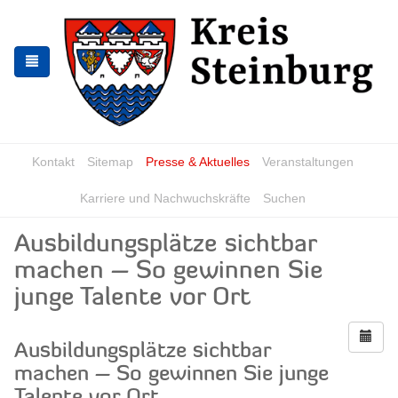
Zur
Zum
Navigation
Inhalt
springen
springen
Kontakt
Sitemap
Presse & Aktuelles
Veranstaltungen
Karriere und Nachwuchskräfte
Suchen
Ausbildungsplätze sichtbar
machen – So gewinnen Sie
junge Talente vor Ort
Ausbildungsplätze sichtbar
machen – So gewinnen Sie junge
Talente vor Ort