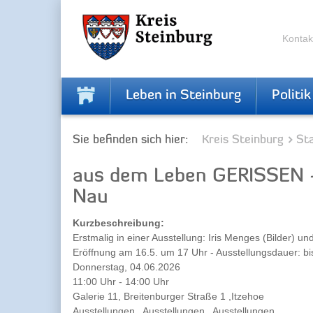
Zur
Zum
Navigation
Inhalt
springen
springen
Kontak
Leben in Steinburg
Politik
Sie befinden sich hier:
Kreis Steinburg
Sta
aus dem Leben GERISSEN - 
Nau
Kurzbeschreibung:
Erstmalig in einer Ausstellung: Iris Menges (Bilder) un
Eröffnung am 16.5. um 17 Uhr - Ausstellungsdauer: bis
Donnerstag, 04.06.2026
11:00 Uhr - 14:00 Uhr
Galerie 11, Breitenburger Straße 1 ,Itzehoe
Ausstellungen , Ausstellungen , Ausstellungen