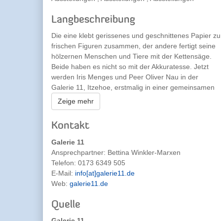
Langbeschreibung
Die eine klebt gerissenes und geschnittenes Papier zu
frischen Figuren zusammen, der andere fertigt seine
hölzernen Menschen und Tiere mit der Kettensäge.
Beide haben es nicht so mit der Akkuratesse. Jetzt
werden Iris Menges und Peer Oliver Nau in der
Galerie 11, Itzehoe, erstmalig in einer gemeinsamen
Ausstellung nebeneinander gezeigt. Iris Menges, geb.
Zeige mehr
1970, studierte in Kiel Kunst und Didaktik und arbeitet
in der alten Kranwerkstatt, einem urigen Atelierhaus
Kontakt
am Kanal in Rendsburg. Mit einer unaufhaltsamen
Abenteuerlust verfolgt sie neue Gestaltungswege, um
Galerie 11
ihre Menschen und ihre Menschlichkeit darzustellen.
Ansprechpartner:
Bettina Winkler-Marxen
Ob nun Drahtzeichnung, Collage auf Papier oder
Telefon:
0173 6349 505
Leinwand ergänzt sie die Flächen durch Kreidestrichel
E-Mail:
info[at]galerie11.de
und nimmt dabei alltägliche Situationen in den Fokus.
Web:
galerie11.de
Peer Oliver Nau, geb. 1971, studierte unter anderem
Holzgestaltung in Zwickau sowie Kunst im öffentlichen
Quelle
Raum und Raumstrategien in Weimar. Er lebt in Berlin
Galerie 11