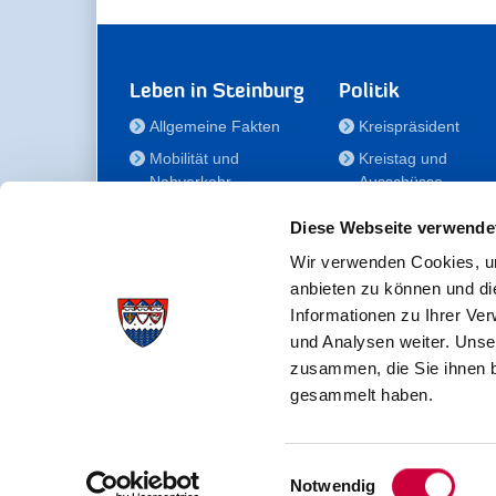
Leben in Steinburg
Politik
Allgemeine Fakten
Kreispräsident
Mobilität und
Kreistag und
Nahverkehr
Ausschüsse
Bauen und Wohnen
Die/Der Beauftragt
Diese Webseite verwende
für Menschen mit
Kultur und Freizeit
Behinderung
Wir verwenden Cookies, um
Familie
anbieten zu können und di
Der
Gesundheit
Informationen zu Ihrer Ve
Kreisseniorenbeirat
und Analysen weiter. Unse
Bildung
Förderstiftung
zusammen, die Sie ihnen b
Fördergesellschaft
gesammelt haben.
Einwilligungsauswahl
Kreisverwaltung Steinburg · Viktoriastraße 16-18 ·
Notwendig