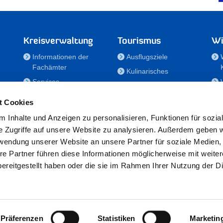
Kreisverwaltung
Tourismus
Wi
Informationen der
Ausflugsziele
Fachämter
Kulinarisches
Services
Aktivitäten in Holstein
e
Karriere und
Unterkünfte
t Cookies
Nachwuchskräfte
Veranstaltungen
 Inhalte und Anzeigen zu personalisieren, Funktionen für sozia
Notdienste
e Zugriffe auf unsere Website zu analysieren. Außerdem geben w
Bekanntmachungen
rwendung unserer Website an unsere Partner für soziale Medien
Formulare/Downloads
re Partner führen diese Informationen möglicherweise mit weite
RSS-Feeds
ereitgestellt haben oder die sie im Rahmen Ihrer Nutzung der D
/Sportförderung
 25524 Itzehoe · Telefon: 04821/69-0 · Fax: 04821/699-356 · E-Mail:
in
Präferenzen
Statistiken
Marketin