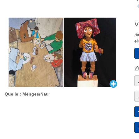
V
Si
ei
Z
Quelle : Menges/Nau