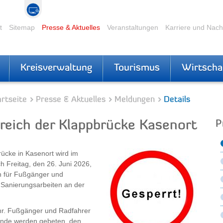
t
Sitemap
Presse & Aktuelles
Veranstaltungen
Karriere und Nac
Kreisverwaltung
Tourismus
Wirtscha
rtseite
Presse & Aktuelles
Meldungen
Details
reich der Klappbrücke Kasenort
P
rücke in Kasenort wird im
h Freitag, den 26. Juni 2026,
ch für Fußgänger und
 Sanierungsarbeiten an der
hr. Fußgänger und Radfahrer
mende werden gebeten, den