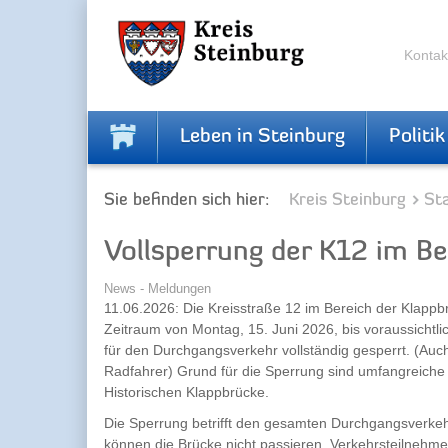
Zur
Zum
Navigation
Inhalt
springen
springen
Kontak
Leben in Steinburg
Politik
Sie befinden sich hier:
Kreis Steinburg
Sta
Vollsperrung der K12 im Be
News - Meldungen
11.06.2026: Die Kreisstraße 12 im Bereich der Klappb
Zeitraum von Montag, 15. Juni 2026, bis voraussichtlic
für den Durchgangsverkehr vollständig gesperrt. (Au
Radfahrer) Grund für die Sperrung sind umfangreiche
Historischen Klappbrücke.
Die Sperrung betrifft den gesamten Durchgangsverke
können die Brücke nicht passieren. Verkehrsteilneh