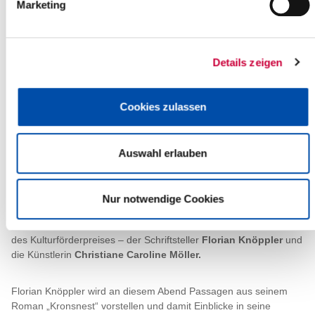
Marketing
Details zeigen
Cookies zulassen
Roman Kronsnest - Florian Knöppler
Auswahl erlauben
24.09.2025: Am Donnerstag, den
25. September 2025
, lädt das
Kreismuseum Prinzeßhof um
18 Uhr
zu einer besonderen
Veranstaltung ein: Unter dem Titel
„LesungsKunst“
begegnen
Nur notwendige Cookies
sich Literatur und Bildende Kunst in einem spannenden Dialog.
Anlass ist die Auszeichnung der beiden diesjährigen Träger*innen
des Kulturförderpreises – der Schriftsteller
Florian Knöppler
und
die Künstlerin
Christiane Caroline Möller.
Florian Knöppler wird an diesem Abend Passagen aus seinem
Roman „Kronsnest“ vorstellen und damit Einblicke in seine