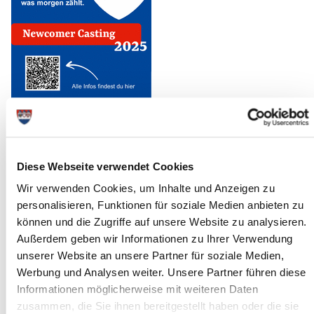
Diese Webseite verwendet Cookies
Newcomer Casting Kreis Steinburg
Wir verwenden Cookies, um Inhalte und Anzeigen zu
personalisieren, Funktionen für soziale Medien anbieten zu
26.08.2025: Der Countdown läuft: am 27. und 28. September
können und die Zugriffe auf unsere Website zu analysieren.
2025 startet das Newcomer- Casting des Kreises Steinburg und
Außerdem geben wir Informationen zu Ihrer Verwendung
geht damit in die erste Runde eines neuen, innovativen
unserer Website an unsere Partner für soziale Medien,
Bewerbungsverfahrens. Bereits in der Pressemitteilung vom
30.06.2025 wurde darüber informiert.
Werbung und Analysen weiter. Unsere Partner führen diese
Informationen möglicherweise mit weiteren Daten
zusammen, die Sie ihnen bereitgestellt haben oder die sie
Mit dem Casting beschreitet der Kreis Steinburg bewusst neue