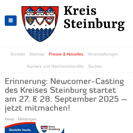
Zur
Zum
Navigation
Inhalt
springen
springen
Kontakt
Sitemap
Presse & Aktuelles
Veranstaltungen
Karriere und Nachwuchskräfte
Suchen
Erinnerung: Newcomer-Casting
des Kreises Steinburg startet
am 27. & 28. September 2025 –
jetzt mitmachen!
News - Meldungen