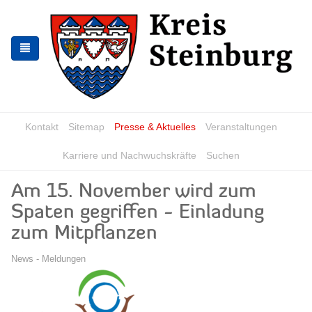
Zur
Zum
Navigation
Inhalt
springen
springen
Kontakt
Sitemap
Presse & Aktuelles
Veranstaltungen
Karriere und Nachwuchskräfte
Suchen
Am 15. November wird zum
Spaten gegriffen - Einladung
zum Mitpflanzen
News - Meldungen