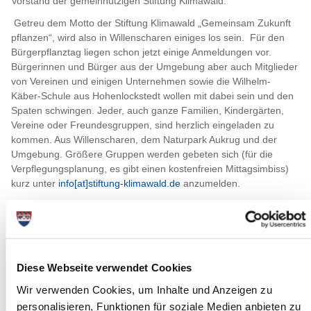
Vorstand der gemeinnützigen Stiftung Klimawald.
Getreu dem Motto der Stiftung Klimawald „Gemeinsam Zukunft
pflanzen“, wird also in Willenscharen einiges los sein. Für den
Bürgerpflanztag liegen schon jetzt einige Anmeldungen vor.
Bürgerinnen und Bürger aus der Umgebung aber auch Mitglieder
von Vereinen und einigen Unternehmen sowie die Wilhelm-
Käber-Schule aus Hohenlockstedt wollen mit dabei sein und den
Spaten schwingen. Jeder, auch ganze Familien, Kindergärten,
Vereine oder Freundesgruppen, sind herzlich eingeladen zu
kommen. Aus Willenscharen, dem Naturpark Aukrug und der
Umgebung. Größere Gruppen werden gebeten sich (für die
Verpflegungsplanung, es gibt einen kostenfreien Mittagsimbiss)
kurz unter
info[at]stiftung-klimawald.de
anzumelden.
Die gemeinnützige Stiftung Klimawald konnte die an der Stör
gelegene Fläche im Jahr 2024 erwerben. Die Ehrenamtlichen der
gemeinnützigen Stiftung Klimawald arbeiten seitdem an den
Vorbereitungen für die Schaffung eines neuen Waldes auf der
etwas mehr als zwei Hektar großen Fläche.
Diese Webseite verwendet Cookies
Es wird ein bunter Laubmischwald entstehen, in dem künftigen
Wir verwenden Cookies, um Inhalte und Anzeigen zu
u.a. Stieleichen, Rotbuchen, Vogelkirschen, Flatterulmen aber
personalisieren, Funktionen für soziale Medien anbieten zu