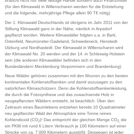
braucht nicht nur viele fleißige Hände sondern auch Finanzmittel
(für den Klimawald in Willenscharen werden für die Entstehung
und die folgende, mehrjährige Pflege allein 90 T€ nötig).
Der 1. Klimawald Deutschlands ist übrigens im Jahr 2011 von der
Stiftung Klimawald ganz in der Nähe, nämlich in Arpsdorf
gepflanzt worden. Weitere Klimawälder folgten u.a. in Bark,
Ostenfeld, Neumünster-Gadeland, Schwedeneck, Henstedt-
Ulzburg und Nordhastedt. Der Klimawald in Willenscharen wird
der Klimawald No. 20 werden und der 14. in Schleswig-Holstein
sein (die anderen Klimawälder befinden sich in den
Bundesländern Mecklenburg-Vorpommern und Brandenburg).
Neue Wälder gehören zusammen mit den Mooren zu den besten
kontinentalen Kohlenstoffsenken und damit sozusagen zu den
natürlichen Klimaschützern. Denn die Kohlenstoffsenkenleistung,
die durch die Fotosynthese und das zuwachsende Holz in
neugepflanzten Wäldern entsteht, ist beachtlich. Über den
Zeitraum eines Baumlebens entziehen bereits 10 Quadratmeter
neu gepflanzter Wald der Atmosphäre eine Tonne reines
Kohlendioxid (CO
)! Das entspricht der gleichen Menge CO
die
2
2,
ein PKW mit rund 6 Litern Verbrauch je 100 Kilometern auf einer
Strecke von ca. 7.000 Kilometern ausstößt. Deswegen ist jeder