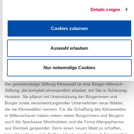
„Neue Wälder sind nicht nur ein Gewinn für die Natur und uns
Details zeigen
Menschen, sondern auch lebendiger Klimaschutz. Denn beim
Wachsen entziehen Klimawälder der Atmosphäre auf ganz
natürlichem Weg Kohlenstoffdioxid (CO
) und binden den
2
Cookies zulassen
Kohlenstoff in der zuwachsenden Holzmasse. Das hilft den
Klimawandel etwas abzubremsen“, ergänzt das Vorstandsmitglied
der Stiftung Klimawald. Wie der Vorstand weiter erläutert, steht
Auswahl erlauben
der Klimawald von Beginn an allen Interessierten offen, auch für
eine Erkundungstour, zum Genießen oder auch für ein kleines
Picknick. Deswegen ist im Schutzzaun, der nach rund 10 Jahren
Nur notwendige Cookies
zurückgebaut werden wird, extra eine große selbstschließende
Klapptür eingebaut worden.
Die gemeinnützige Stiftung Klimawald ist eine Bürger-Mitmach-
Stiftung, die komplett ehrenamtlich arbeitet, mit Sitz in Schleswig-
Holstein. Sie pflanzt mit Unterstützung der Bürgerinnen und
Bürger sowie verantwortungsvoller Unternehmen neue Wälder,
die sie Klimawälder nennen. Für die Schaffung des Klimawaldes
in Willenscharen haben neben vielen Bürgerinnen und Bürgern
auch die Sparkasse Westholstein und die Firma Allergopharma
aus Reinbek gespendet. Denn einen neuen Wald zu schaffen,