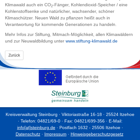
Klimawald auch ein CO
-Fänger, Kohlendioxid-Speicher / eine
2
Kohlenstoffsenke und natürlicher, wachsender, schöner
Klimaschützer. Neuen Wald zu pflanzen heißt auch in
Verantwortung für kommende Generationen zu handeln.
Mehr Infos zur Stiftung, Mitmach-Möglichkeit, allen Klimawäldern
und zur Neuwaldbildung unter
www.stiftung-klimawald.de
Zurück
Kreisverwaltung Steinburg · Viktoriastraße 16-18 · 25524 Itzehoe
· Telefon: 04821/69-0 · Fax: 04821/699-356 · E-Mail:
info[at]steinburg.de
· Postfach 1632 - 25506 Itzehoe ·
Datenschutz
·
Impressum
·
Hinweisgeberschutzgesetz