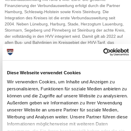
Finanzierung der Verbundausweitung erfolgt durch die Partner
Hamburg, Schleswig-Holstein sowie Kreis Steinburg. Die
Integration des Kreises ist die erste Verbundausweitung seit
2004. Neben Lüneburg, Harburg, Stade, Herzogtum Lauenburg,
Stormarn, Segeberg und Pinneberg ist Steinburg der achte Kreis,
der vollständig in den HVV integriert wird. Damit gilt ab 2022 auf
allen Bus- und Bahnlinien im Kreisgebiet der HVV-Tarif, das
Verbundgebiet wächst somit um gut 1.000 km² auf mehr als
9.600 km² an. Die bestehenden Tarifringe D, E und F werden auf
das Gebiet des Kreises Steinburg ausgeweitet, dabei erfolgt eine
uneingeschränkte Anerkennung des HVV-Tarifs für Fahrten in
Diese Webseite verwendet Cookies
allen ÖPNV-Linienangeboten für Einzel- und Zeitkarten. Täglich
pendeln aus dem Kreis Steinburg über 6000 Menschen in die
Wir verwenden Cookies, um Inhalte und Anzeigen zu
Hansestadt. Durch den Wechsel vom landesweiten Schleswig-
personalisieren, Funktionen für soziale Medien anbieten zu
Holstein-Tarif (SH-Tarif) in den HVV-Tarif erfolgt eine
können und die Zugriffe auf unsere Website zu analysieren.
Tarifvereinfachung für die Kundinnen und Kunden, für mehr als
Außerdem geben wir Informationen zu Ihrer Verwendung
70% der Fahrgäste ergeben sich spürbare Preissenkungen.
unserer Website an unsere Partner für soziale Medien,
Anjes Tjarks, Senator für Verkehr und Mobilitätswende in
Werbung und Analysen weiter. Unsere Partner führen diese
Hamburg:
Informationen möglicherweise mit weiteren Daten
„Die Mobilitätswende macht nicht an Stadtgrenzen Halt. Im
zusammen, die Sie ihnen bereitgestellt haben oder die sie