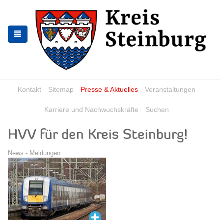
Zur
Zum
Navigation
Inhalt
springen
springen
Kontakt
Sitemap
Presse & Aktuelles
Veranstaltungen
Karriere und Nachwuchskräfte
Suchen
HVV für den Kreis Steinburg!
News - Meldungen