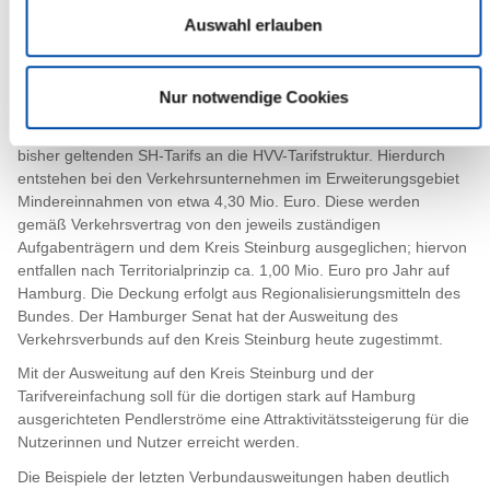
attraktiver zu machen und mehr Steinburgerinnen und
Auswahl erlauben
Steinburger in die Busse und Bahnen zu bringen. Nicht zuletzt
steigern wir die Attraktivität des Kreises innerhalb der
Metropolregion Hamburg als Wohnstandort und auch als
Nur notwendige Cookies
Freizeitziel für Gäste aus der Metropolregion.“
Die HVV-Verbundraumausweitung erfordert eine Anpassung des
bisher geltenden SH-Tarifs an die HVV-Tarifstruktur. Hierdurch
entstehen bei den Verkehrsunternehmen im Erweiterungsgebiet
Mindereinnahmen von etwa 4,30 Mio. Euro. Diese werden
gemäß Verkehrsvertrag von den jeweils zuständigen
Aufgabenträgern und dem Kreis Steinburg ausgeglichen; hiervon
entfallen nach Territorialprinzip ca. 1,00 Mio. Euro pro Jahr auf
Hamburg. Die Deckung erfolgt aus Regionalisierungsmitteln des
Bundes. Der Hamburger Senat hat der Ausweitung des
Verkehrsverbunds auf den Kreis Steinburg heute zugestimmt.
Mit der Ausweitung auf den Kreis Steinburg und der
Tarifvereinfachung soll für die dortigen stark auf Hamburg
ausgerichteten Pendlerströme eine Attraktivitätssteigerung für die
Nutzerinnen und Nutzer erreicht werden.
Die Beispiele der letzten Verbundausweitungen haben deutlich