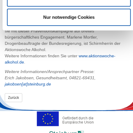
Flohmarktbesucherinnen und -besucher am 22. Mai in der Nähe
des Kinos.
Nur notwendige Cookies
Organisatorin der Aktionswoche Alkohol ist die Deutsche
Hauptstelle für Suchtfragen (DHS). Bereits zum siebten Mal setzt
sie mit dieser Präventionskampagne auf breites
bürgerschaftliches Engagement. Marlene Mortler,
Drogenbeauftragte der Bundesregierung, ist Schirmherrin der
Aktionswoche Alkohol.
Weitere Informationen finden Sie unter
www.aktionswoche-
alkohol.de
.
Weitere Informationen/Ansprechpartner Presse:
Erich Jakobsen, Gesundheitsamt, 04821-69431,
jakobsen[at]steinburg.de
Zurück