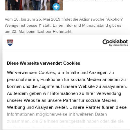
Vom 18. bis zum 26. Mai 2019 findet die Aktionswoche "Alkohol?
Weniger ist besser!" statt. Einen Info- und Mitmachstand gibt es
am 22. Mai beim Itzehoer Flohmarkt.
Rund 7,3 Millionen Menschen in Deutschland trinken regelmäßig
zu viel Alkohol – und riskieren Organschäden bis hin zu Krebs.
Die Aktionswoche Alkohol will sie nachdenklich machen. Vom 18.
bis 26. Mai informieren tausende Veranstalter über die Risiken
durch Alkohol. Ihre Botschaft: Alkohol? Weniger ist besser!
Diese Webseite verwendet Cookies
Die wenigsten machen es sich klar: Alkohol ist ein Zellgift, das
Wir verwenden Cookies, um Inhalte und Anzeigen zu
immer wirkt. Mag der Rausch auch ausbleiben, weil man an
personalisieren, Funktionen für soziale Medien anbieten zu
Alkohol gewöhnt ist – der Körper verzeiht das Gift nicht.
können und die Zugriffe auf unsere Website zu analysieren.
Insgesamt ist Alkohol mitverantwortlich für über 200 Krankheiten.
Außerdem geben wir Informationen zu Ihrer Verwendung
Er schädigt Organe, allen voran Leber und Bauchspeicheldrüse,
unserer Website an unsere Partner für soziale Medien,
aber auch Magen und Darm. Er zählt zu den „Top Ten“ der Stoffe,
Werbung und Analysen weiter. Unsere Partner führen diese
die Krebs auslösen, besonders häufig im Rachenraum, Dickdarm
und in der Brust. Und er greift Zellen im Gehirn, im Nervensystem
Informationen möglicherweise mit weiteren Daten
und im Herzkreislauf-System an.
zusammen, die Sie ihnen bereitgestellt haben oder die sie
im Rahmen Ihrer Nutzung der Dienste gesammelt haben.
Grund genug, sich über den eigenen Konsum Gedanken zu