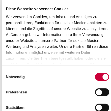
Diese Webseite verwendet Cookies
Gastfamilien im Kreis Steinburg
Wir verwenden Cookies, um Inhalte und Anzeigen zu
gesucht!
personalisieren, Funktionen für soziale Medien anbieten zu
23.04.2024: YFU ist eine gemeinnützige Austauschorganisation
können und die Zugriffe auf unsere Website zu analysieren.
und steht für Youth For Understanding. Aktuell erleben zwei YFU-
Außerdem geben wir Informationen zu Ihrer Verwendung
Austauschschüler aus...
unserer Website an unsere Partner für soziale Medien,
Weiterlesen
Werbung und Analysen weiter. Unsere Partner führen diese
Informationen möglicherweise mit weiteren Daten
zusammen, die Sie ihnen bereitgestellt haben oder die sie
STADTRADELN 2024: Radeln für ein
im Rahmen Ihrer Nutzung der Dienste gesammelt haben.
gutes Klima
Einwilligungsauswahl
18.04.2024: „Wie kommt man im Alltag von A nach B, wenn es
Notwendig
dabei fair zugehen soll, fair für Mensch und Umwelt?" fragt sich
Ulrike Diek-Rösch vom...
Präferenzen
Weiterlesen
Statistiken
Sitzung des Hauptausschusses