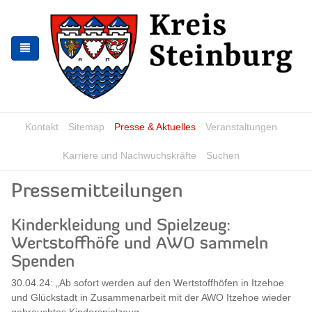
Zur
Zum
Navigation
Inhalt
springen
springen
Kontakt
Sitemap
Presse & Aktuelles
Veranstaltungen
Karriere und Nachwuchskräfte
Suchen
Pressemitteilungen
Kinderkleidung und Spielzeug:
Wertstoffhöfe und AWO sammeln
Spenden
30.04.24: „Ab sofort werden auf den Wertstoffhöfen in Itzehoe
und Glückstadt in Zusammenarbeit mit der AWO Itzehoe wieder