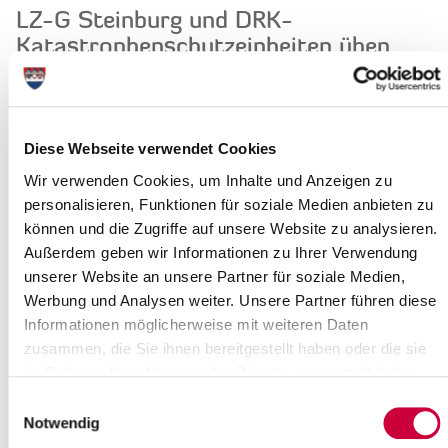
LZ-G Steinburg und DRK-
Katastrophenschutzeinheiten üben
20.03.2024: Erschrecken Sie nicht, wenn Ihnen am 23. März
2024 diverse Feuerwehr- und DRK-Fahrzeuge mit Blaulicht
begegnen.
Diese Webseite verwendet Cookies
Hier geht es um die...
Wir verwenden Cookies, um Inhalte und Anzeigen zu
Weiterlesen
personalisieren, Funktionen für soziale Medien anbieten zu
können und die Zugriffe auf unsere Website zu analysieren.
Kulturförderpreis 2024: Ihre
Außerdem geben wir Informationen zu Ihrer Verwendung
Vorschläge sind gefragt!
unserer Website an unsere Partner für soziale Medien,
Werbung und Analysen weiter. Unsere Partner führen diese
15.03.2024: Nur alle fünf Jahre wird der Kulturförderpreis des
Informationen möglicherweise mit weiteren Daten
Kreises Steinburg verliehen – und 2024 ist es wieder so weit,
zusammen, die Sie ihnen bereitgestellt haben oder die sie
übrigens zum zehnten Mal....
im Rahmen Ihrer Nutzung der Dienste gesammelt haben.
Weiterlesen
Einwilligungsauswahl
Notwendig