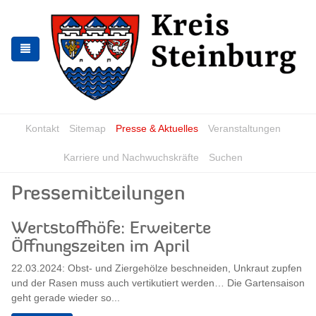
Zur
Zum
Navigation
Inhalt
springen
springen
Kontakt
Sitemap
Presse & Aktuelles
Veranstaltungen
Karriere und Nachwuchskräfte
Suchen
Pressemitteilungen
Wertstoffhöfe: Erweiterte
Öffnungszeiten im April
22.03.2024: Obst- und Ziergehölze beschneiden, Unkraut zupfen
und der Rasen muss auch vertikutiert werden… Die Gartensaison
geht gerade wieder so...