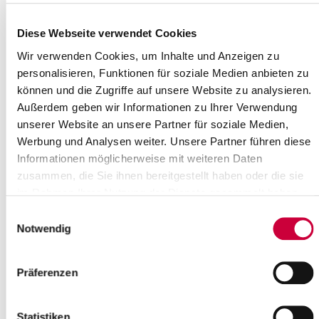
Uhr, tagt der Umweltschutzausschuss des Steinburger
Kreistages. Sitzungsort ist der...
Diese Webseite verwendet Cookies
Weiterlesen
Wir verwenden Cookies, um Inhalte und Anzeigen zu
personalisieren, Funktionen für soziale Medien anbieten zu
Aktion „Zu gut für den Müll“ am
können und die Zugriffe auf unsere Website zu analysieren.
15.02.2024
Außerdem geben wir Informationen zu Ihrer Verwendung
unserer Website an unsere Partner für soziale Medien,
12.02.2024 - Am Donnerstag, den 15.02.2024, wird die Aktion „Zu
Werbung und Analysen weiter. Unsere Partner führen diese
gut für den Müll“ fortgesetzt. Die beteilig-ten Organisationen sind
Informationen möglicherweise mit weiteren Daten
dann von...
zusammen, die Sie ihnen bereitgestellt haben oder die sie
Weiterlesen
im Rahmen Ihrer Nutzung der Dienste gesammelt haben.
Einwilligungsauswahl
Geflügelpestausbruch im Kreis
Notwendig
Steinburg: Weiterer Standort
betroffen
Präferenzen
09.02.2024: Am 03. Februar 2024 wurde in einem Puten-
haltenden Betrieb in der Gemeinde Süderau im Kreis Steinburg
Statistiken
der Ausbruch der Geflügelpest (H5N1)...