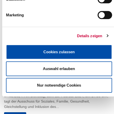
Weiterlesen
Marketing
Mobile Alternative: Steinburgs Abfall-
App
Details zeigen
08.02.2024: Wann wird meine Mülltonne geleert? Gibt es
Störungen bei der Müllabfuhr? Wo kann ich meine alten
Elektrogeräte entsorgen? Wann ist das...
Cookies zulassen
Weiterlesen
Auswahl erlauben
Sitzung des Ausschusses für Soziales,
Familie, Gesundheit, Gleichstellung
Nur notwendige Cookies
und Inklusion
07.02.2024: Am Dienstag, dem 13. Februar 2024, um 17.30 Uhr,
tagt der Ausschuss für Soziales, Familie, Gesundheit,
Gleichstellung und Inklusion des...