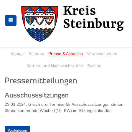
Zur
Zum
Navigation
Inhalt
springen
springen
Kontakt
Sitemap
Presse & Aktuelles
Veranstaltungen
Karriere und Nachwuchskräfte
Suchen
Pressemitteilungen
Ausschusssitzungen
29.03.2024: Gleich drei Termine für Ausschusssitzungen stehen
für die kommende Woche ((10. KW) im Sitzungskalender:
Weiterlesen