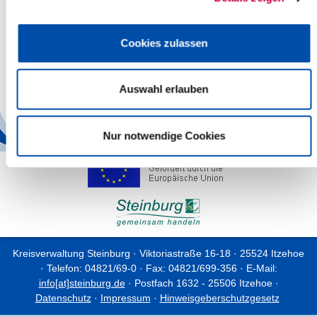
Kreismuseum Prinzeßhof: Neue
Telefonnummer
Cookies zulassen
04.04.23: Das Kreismuseum Prinzeßhof hat eine neue
Telefonnummer. Ab sofort erreichen Sie die Mitarbeiterinnen und
Mitarbeiter unter 04821 1788099.
Auswahl erlauben
Weiterlesen
Nur notwendige Cookies
Kreisverwaltung Steinburg · Viktoriastraße 16-18 · 25524 Itzehoe
· Telefon: 04821/69-0 · Fax: 04821/699-356 · E-Mail:
info[at]steinburg.de
· Postfach 1632 - 25506 Itzehoe ·
Datenschutz
·
Impressum
·
Hinweisgeberschutzgesetz