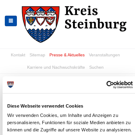
Zur
Zum
Navigation
Inhalt
springen
springen
Kontakt
Sitemap
Presse & Aktuelles
Veranstaltungen
Karriere und Nachwuchskräfte
Suchen
Pressemitteilungen
Sitzung des Kreiswahlausschusses
Diese Webseite verwendet Cookies
27.04.2023 - Der Kreiswahlausschuss des Kreises Steinburg für
die Kreiswahl 2023 tritt am 19.05.2023 um 09:00 Uhr zusammen.
Wir verwenden Cookies, um Inhalte und Anzeigen zu
Sitzungsort ist...
personalisieren, Funktionen für soziale Medien anbieten zu
können und die Zugriffe auf unsere Website zu analysieren.
Weiterlesen