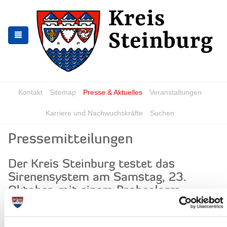
Zur
Zum
Navigation
Inhalt
springen
springen
Kontakt
Sitemap
Presse & Aktuelles
Veranstaltungen
Karriere und Nachwuchskräfte
Suchen
Pressemitteilungen
Der Kreis Steinburg testet das
Sirenensystem am Samstag, 23.
Oktober, mit einem Probealarm