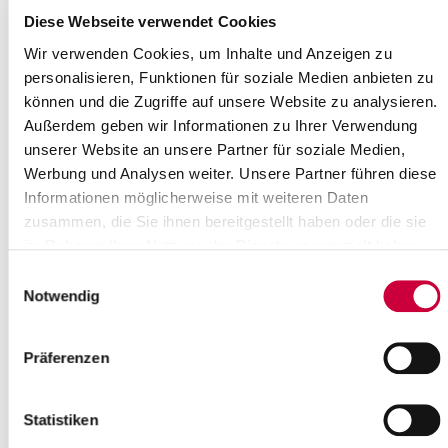
Diese Webseite verwendet Cookies
Weiterlesen
Wir verwenden Cookies, um Inhalte und Anzeigen zu
personalisieren, Funktionen für soziale Medien anbieten zu
Erzählcafé
können und die Zugriffe auf unsere Website zu analysieren.
„Frauen zeigen Profil „die Veranstaltungsreihe der
Außerdem geben wir Informationen zu Ihrer Verwendung
Beratungsstelle FRAU & BERUF, der Gleichstellungsbeauftragten
unserer Website an unsere Partner für soziale Medien,
des Kreises und der VHS Itzehoe geht...
Werbung und Analysen weiter. Unsere Partner führen diese
Informationen möglicherweise mit weiteren Daten
Weiterlesen
zusammen, die Sie ihnen bereitgestellt haben oder die sie
im Rahmen Ihrer Nutzung der Dienste gesammelt haben.
Temporäre Impfstellen im Kreis
Einwilligungsauswahl
Steinburg
Notwendig
Die erste offene Impfaktion an der temporären Impfstelle in
Hohenlockstedt war ein voller Erfolg. Rund 70 Personen haben
Präferenzen
sich am 12.10.2021 dort...
Weiterlesen
Statistiken