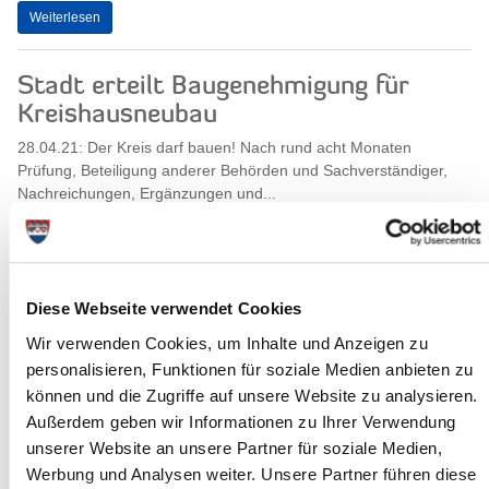
Weiterlesen
Stadt erteilt Baugenehmigung für
Kreishausneubau
28.04.21: Der Kreis darf bauen! Nach rund acht Monaten
Prüfung, Beteiligung anderer Behörden und Sachverständiger,
Nachreichungen, Ergänzungen und...
Weiterlesen
Zu viel Plastik in der Biotonne
Diese Webseite verwendet Cookies
27.04.21: Nicht nur unsere Ozeane versinken im Plastikmüll –
Wir verwenden Cookies, um Inhalte und Anzeigen zu
auch über die Biotonnen gelangt Plastik in den Kreislauf, wenn
personalisieren, Funktionen für soziale Medien anbieten zu
die Landwirte den fertigen...
können und die Zugriffe auf unsere Website zu analysieren.
Außerdem geben wir Informationen zu Ihrer Verwendung
Weiterlesen
unserer Website an unsere Partner für soziale Medien,
Werbung und Analysen weiter. Unsere Partner führen diese