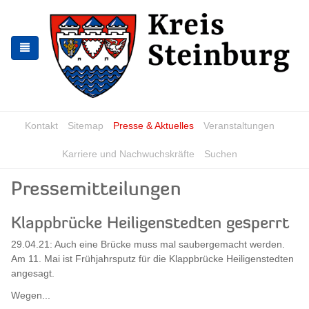
Zur
Zum
Navigation
Inhalt
springen
springen
Kontakt
Sitemap
Presse & Aktuelles
Veranstaltungen
Karriere und Nachwuchskräfte
Suchen
Pressemitteilungen
Klappbrücke Heiligenstedten gesperrt
29.04.21: Auch eine Brücke muss mal saubergemacht werden.
Am 11. Mai ist Frühjahrsputz für die Klappbrücke Heiligenstedten
angesagt.
Wegen...