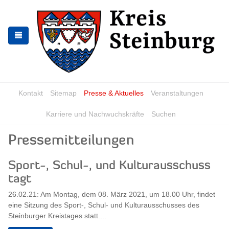
Zur
Zum
Navigation
Inhalt
springen
springen
Kontakt
Sitemap
Presse & Aktuelles
Veranstaltungen
Karriere und Nachwuchskräfte
Suchen
Pressemitteilungen
Sport-, Schul-, und Kulturausschuss
tagt
26.02.21: Am Montag, dem 08. März 2021, um 18.00 Uhr, findet
eine Sitzung des Sport-, Schul- und Kulturausschusses des
Steinburger Kreistages statt....