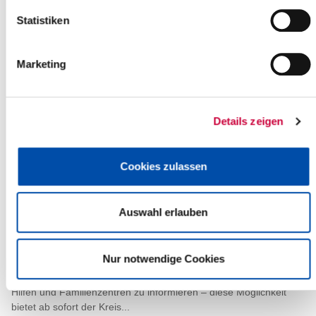
ist der Kreistagssaal,...
Statistiken
Weiterlesen
Marketing
Sitzung des Ausschusses für
Wirtschaft
12.02.21: Der Ausschuss für Wirtschaft des Steinburger
Details zeigen
Kreistages tagt am Montag, dem 15. Februat 2021, um 17.30
Uhr. Sitzungsort ist der...
Cookies zulassen
Weiterlesen
Auswahl erlauben
Wir unterstützen Sie: Hilfs- und
Unterstützungsangebote für Familien
im Kreis Steinburg
Nur notwendige Cookies
10.02.2021: „Sich online über sämtliche Angebote der Frühen
Hilfen und Familienzentren zu informieren – diese Möglichkeit
bietet ab sofort der Kreis...