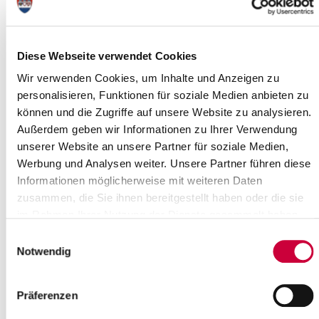
Inklusion tagt
19.02.21: Der Ausschuss für Soziales, Familie, Gesundheit,
Gleichstellung und Inklusion des Steinburger Kreistages
Diese Webseite verwendet Cookies
(AfSFGGI) tagt am Donnerstag, dem...
Wir verwenden Cookies, um Inhalte und Anzeigen zu
Weiterlesen
personalisieren, Funktionen für soziale Medien anbieten zu
können und die Zugriffe auf unsere Website zu analysieren.
Außerdem geben wir Informationen zu Ihrer Verwendung
Beteiligung der Öffentlichkeit an der
unserer Website an unsere Partner für soziale Medien,
Ausweisung von
Werbung und Analysen weiter. Unsere Partner führen diese
18.02.21: Es gibt ja diese Unerschrockenen, die sogar Eisbaden
Informationen möglicherweise mit weiteren Daten
genießen. Die meisten von uns kriegen zurzeit wohl eher eine
zusammen, die Sie ihnen bereitgestellt haben oder die sie
Gänsehaut, wenn sie ans...
im Rahmen Ihrer Nutzung der Dienste gesammelt haben.
Weiterlesen
Einwilligungsauswahl
Notwendig
Hauptausschuss tagt
Präferenzen
17.02.21: Am Mittwoch, dem 24. Februar 2021, um 17.00 Uhr,
tagt der Hauptausschuss des Steinburger Kreistages. Sitzungsort