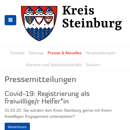
Zur
Zum
Navigation
Inhalt
springen
springen
Kontakt
Sitemap
Presse & Aktuelles
Veranstaltungen
Karriere und Nachwuchskräfte
Suchen
Pressemitteilungen
Covid-19: Registrierung als
freiwillige/r Helfer*in
31.03.20: Sie würden den Kreis Steinburg gerne mit Ihrem
freiwilligen Engagement unterstützen?
Weiterlesen