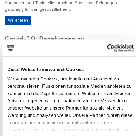
Apotheken und Tankstellen auch an Sonn- und Feiertagen
ganztägig für den geschäftlichen...
Weiterlesen
Covid-19: Regelungen zu
Nebenwohnungen
24.03.20: Mit Datum vom 24.03.2020 hat der Kreis Steinburg
eine Allgemeinverfügung zum Verbot der Nutzung von
Diese Webseite verwendet Cookies
Nebenwohnungen (sogenannte...
Wir verwenden Cookies, um Inhalte und Anzeigen zu
Weiterlesen
personalisieren, Funktionen für soziale Medien anbieten zu
können und die Zugriffe auf unsere Website zu analysieren.
COVID-19 Schadstoffsammlung
Außerdem geben wir Informationen zu Ihrer Verwendung
eingestellt
unserer Website an unsere Partner für soziale Medien,
Werbung und Analysen weiter. Unsere Partner führen diese
23.03.2020: „Aufgrund der dramatischen Entwicklung in der
Informationen möglicherweise mit weiteren Daten
Corona-Krise müssen soziale Kontakte so weit wie möglich
eingestellt werden“, teilt Landrat...
zusammen, die Sie ihnen bereitgestellt haben oder die sie