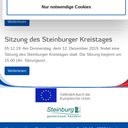
der Kreisverwaltung geschlossen“, informiert Landrat Torsten
Nur notwendige Cookies
Wendt. Nach den...
Weiterlesen
Sitzung des Steinburger Kreistages
05.12.19: Am Donnerstag, dem 12. Dezember 2019, findet eine
Sitzung des Steinburger Kreistages statt. Die Sitzung beginnt um
15.00 Uhr. Sitzungsort...
Weiterlesen