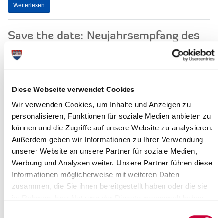
Weiterlesen
Save the date: Neujahrsempfang des
Kreises und der Stadt Itzehoe
19.12.19: Diesen Termin sollten Sie sich unbedingt schon einmal
vormerken: Ganz herzlich laden Kreispräsident Peter
Labendowicz und Landrat Torsten...
Diese Webseite verwendet Cookies
Weiterlesen
Wir verwenden Cookies, um Inhalte und Anzeigen zu
personalisieren, Funktionen für soziale Medien anbieten zu
können und die Zugriffe auf unsere Website zu analysieren.
Wertstoffhöfe geschlossen
Außerdem geben wir Informationen zu Ihrer Verwendung
19.12.19: Sie haben für die nächsten Tage einen Besuch auf
unserer Website an unsere Partner für soziale Medien,
einem der Wertstoffhöfe im Kreis Steinburg geplant, um dort
Werbung und Analysen weiter. Unsere Partner führen diese
ausgediente Elektrogeräte,...
Informationen möglicherweise mit weiteren Daten
Weiterlesen
zusammen, die Sie ihnen bereitgestellt haben oder die sie
im Rahmen Ihrer Nutzung der Dienste gesammelt haben.
Einwilligungsauswahl
Fachhochschule Kiel und Kreis