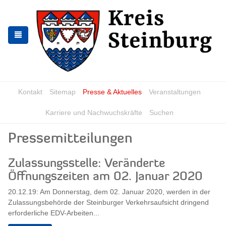
Zur
Zum
Navigation
Inhalt
springen
springen
Kontakt
Sitemap
Presse & Aktuelles
Veranstaltungen
Karriere und Nachwuchskräfte
Suchen
Pressemitteilungen
Zulassungsstelle: Veränderte
Öffnungszeiten am 02. Januar 2020
20.12.19: Am Donnerstag, dem 02. Januar 2020, werden in der
Zulassungsbehörde der Steinburger Verkehrsaufsicht dringend
erforderliche EDV-Arbeiten...