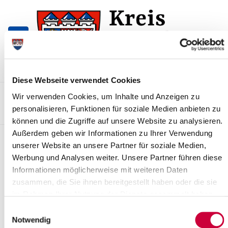
Zur
Zum
Navigation
Inhalt
springen
springen
Diese Webseite verwendet Cookies
Kontakt
Sitemap
Presse & Aktuelles
Veranstaltungen
Wir verwenden Cookies, um Inhalte und Anzeigen zu
personalisieren, Funktionen für soziale Medien anbieten zu
Karriere und Nachwuchskräfte
Suchen
können und die Zugriffe auf unsere Website zu analysieren.
Außerdem geben wir Informationen zu Ihrer Verwendung
Pressemitteilungen
unserer Website an unsere Partner für soziale Medien,
Werbung und Analysen weiter. Unsere Partner führen diese
Straßensperrung K 71
Informationen möglicherweise mit weiteren Daten
10.05.19: Die Deckenerneuerungsarbeiten an der K71 im Bereich
zusammen, die Sie ihnen bereitgestellt haben oder die sie
B430 (Christinenthal) bis Looft und weiter bis nach Drage sind
im Rahmen Ihrer Nutzung der Dienste gesammelt haben.
nahezu abgeschlossen. Es...
Einwilligungsauswahl
Notwendig
Weiterlesen