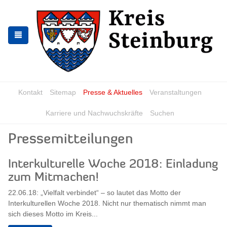
Zur
Zum
Navigation
Inhalt
springen
springen
Kontakt
Sitemap
Presse & Aktuelles
Veranstaltungen
Karriere und Nachwuchskräfte
Suchen
Pressemitteilungen
Interkulturelle Woche 2018: Einladung
zum Mitmachen!
22.06.18: „Vielfalt verbindet“ – so lautet das Motto der
Interkulturellen Woche 2018. Nicht nur thematisch nimmt man
sich dieses Motto im Kreis...