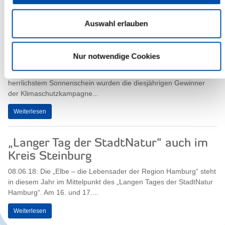
Es ist nicht nötig, die Brücke dafür...
Auswahl erlauben
Weiterlesen
Stadtradeln 2018: Sieger geehrt
Nur notwendige Cookies
08.06.18: Der Himmel hat sich ganz offensichtlich mit gefreut: Bei
herrlichstem Sonnenschein wurden die diesjährigen Gewinner
der Klimaschutzkampagne...
Weiterlesen
„Langer Tag der StadtNatur“ auch im
Kreis Steinburg
08.06.18: Die „Elbe – die Lebensader der Region Hamburg“ steht
in diesem Jahr im Mittelpunkt des „Langen Tages der StadtNatur
Hamburg“. Am 16. und 17....
Weiterlesen