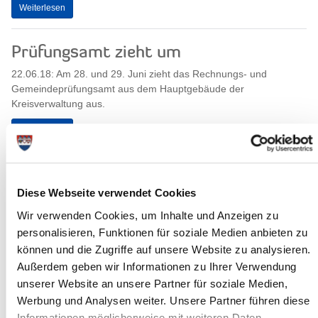
Weiterlesen
Prüfungsamt zieht um
22.06.18: Am 28. und 29. Juni zieht das Rechnungs- und
Gemeindeprüfungsamt aus dem Hauptgebäude der
Kreisverwaltung aus.
Weiterlesen
Keine Impfsprechstunde
Diese Webseite verwendet Cookies
21.06.18: Die grundsätzlich an jedem ersten Dienstag im Monat
angebotene Impfsprechstunde des Kreisgesundheitsamtes fällt
Wir verwenden Cookies, um Inhalte und Anzeigen zu
bis auf Weiteres aus.
personalisieren, Funktionen für soziale Medien anbieten zu
können und die Zugriffe auf unsere Website zu analysieren.
Außerdem geben wir Informationen zu Ihrer Verwendung
Weiterlesen
unserer Website an unsere Partner für soziale Medien,
Werbung und Analysen weiter. Unsere Partner führen diese
Informationen möglicherweise mit weiteren Daten