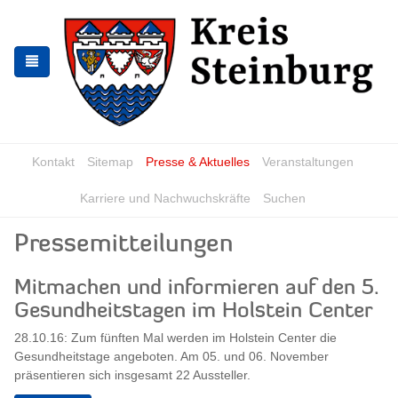
Zur
Zum
Navigation
Inhalt
springen
springen
Kontakt
Sitemap
Presse & Aktuelles
Veranstaltungen
Karriere und Nachwuchskräfte
Suchen
Pressemitteilungen
Mitmachen und informieren auf den 5.
Gesundheitstagen im Holstein Center
28.10.16: Zum fünften Mal werden im Holstein Center die
Gesundheitstage angeboten. Am 05. und 06. November
präsentieren sich insgesamt 22 Aussteller.