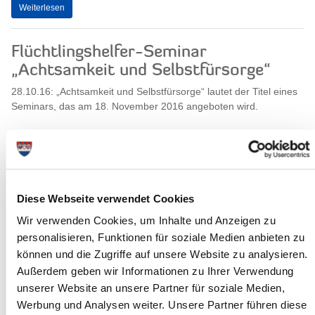
Weiterlesen
Flüchtlingshelfer-Seminar
„Achtsamkeit und Selbstfürsorge“
28.10.16: „Achtsamkeit und Selbstfürsorge“ lautet der Titel eines
Seminars, das am 18. November 2016 angeboten wird.
Weiterlesen
Allgemeiner Sozialer Dienst am 11.
Diese Webseite verwendet Cookies
November geschlossen
Wir verwenden Cookies, um Inhalte und Anzeigen zu
personalisieren, Funktionen für soziale Medien anbieten zu
27.10.16:
können und die Zugriffe auf unsere Website zu analysieren.
Der Allgemeine Soziale Dienst (ASD) des Steinburger Amtes für
Außerdem geben wir Informationen zu Ihrer Verwendung
Jugend, Familie und Sport und die Freien Träger der Jugendhilfe
unserer Website an unsere Partner für soziale Medien,
veranstalten...
Werbung und Analysen weiter. Unsere Partner führen diese
Weiterlesen