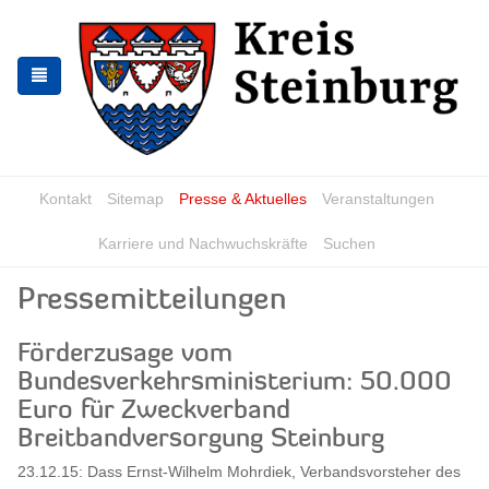
Zur
Zum
Navigation
Inhalt
springen
springen
Kontakt
Sitemap
Presse & Aktuelles
Veranstaltungen
Karriere und Nachwuchskräfte
Suchen
Pressemitteilungen
Förderzusage vom
Bundesverkehrsministerium: 50.000
Euro für Zweckverband
Breitbandversorgung Steinburg
23.12.15: Dass Ernst-Wilhelm Mohrdiek, Verbandsvorsteher des