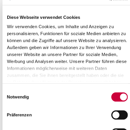
Weiterlesen
Diese Webseite verwendet Cookies
Weihnachts- und Neujahrsgrüße des
Wir verwenden Cookies, um Inhalte und Anzeigen zu
Kreises Steinburg
personalisieren, Funktionen für soziale Medien anbieten zu
18.12.15: Kreispräsident und Landrat wünschen allen
können und die Zugriffe auf unsere Website zu analysieren.
SteinburgerInnen ein gesegnetes Weihnachtsfest und ein gutes
Außerdem geben wir Informationen zu Ihrer Verwendung
neues Jahr.
unserer Website an unsere Partner für soziale Medien,
Werbung und Analysen weiter. Unsere Partner führen diese
Weiterlesen
Informationen möglicherweise mit weiteren Daten
zusammen, die Sie ihnen bereitgestellt haben oder die sie
Heiligabend und Silvester:
im Rahmen Ihrer Nutzung der Dienste gesammelt haben.
Wertstoffhöfe geschlossen
Einwilligungsauswahl
16.12.15: Die Wertstoffhöfe im Kreis Steinburg bleiben am 24.
Notwendig
und 31. Dezember 2015 sowie am 02. Januar 2016 geschlossen.
Weiterlesen
Präferenzen