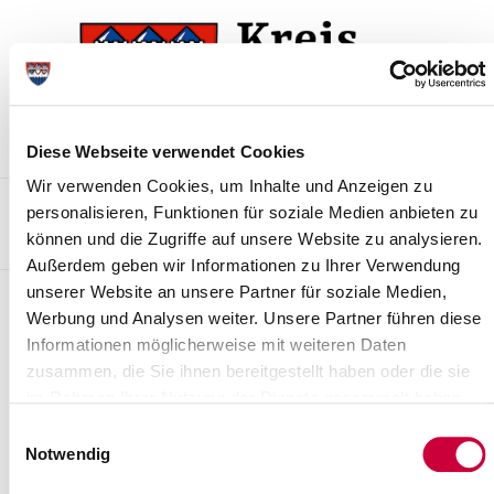
Zur
Zum
Navigation
Inhalt
springen
springen
Diese Webseite verwendet Cookies
Wir verwenden Cookies, um Inhalte und Anzeigen zu
Kontakt
Sitemap
Presse & Aktuelles
Veranstaltungen
personalisieren, Funktionen für soziale Medien anbieten zu
können und die Zugriffe auf unsere Website zu analysieren.
Karriere und Nachwuchskräfte
Suchen
Außerdem geben wir Informationen zu Ihrer Verwendung
unserer Website an unsere Partner für soziale Medien,
Pressemitteilungen
Werbung und Analysen weiter. Unsere Partner führen diese
Informationen möglicherweise mit weiteren Daten
Weiterlesen
zusammen, die Sie ihnen bereitgestellt haben oder die sie
im Rahmen Ihrer Nutzung der Dienste gesammelt haben.
Einwilligungsauswahl
Notwendig