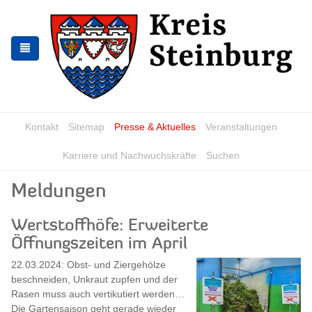
Zur
Zum
Navigation
Inhalt
springen
springen
Kontakt
Sitemap
Presse & Aktuelles
Veranstaltungen
Karriere und Nachwuchskräfte
Suchen
Meldungen
Wertstoffhöfe: Erweiterte
Öffnungszeiten im April
22.03.2024: Obst- und Ziergehölze
beschneiden, Unkraut zupfen und der
Rasen muss auch vertikutiert werden…
Die Gartensaison geht gerade wieder