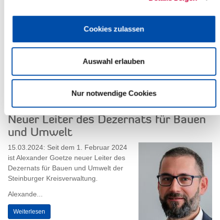
Kulturförderpreis 2024: Ihre
Vorschläge sind gefragt!
Cookies zulassen
15.03.2024: Nur alle fünf Jahre wird
der Kulturförderpreis des Kreises
Steinburg verliehen – und 2024 ist es
Auswahl erlauben
wieder so weit, übrigens zum zehnten
Mal....
Weiterlesen
Nur notwendige Cookies
Neuer Leiter des Dezernats für Bauen
und Umwelt
15.03.2024: Seit dem 1. Februar 2024
ist Alexander Goetze neuer Leiter des
Dezernats für Bauen und Umwelt der
Steinburger Kreisverwaltung.
Alexande...
Weiterlesen