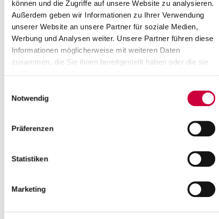
können und die Zugriffe auf unsere Website zu analysieren.
Weiterlesen
Außerdem geben wir Informationen zu Ihrer Verwendung
unserer Website an unsere Partner für soziale Medien,
Hauptausschuss tagt
Werbung und Analysen weiter. Unsere Partner führen diese
26.08.20: Der Hauptausschuss des
Informationen möglicherweise mit weiteren Daten
Steinburger Kreistages tagt am 26.
zusammen, die Sie ihnen bereitgestellt haben oder die sie
August 2020, um 17.00 Uhr, im
im Rahmen Ihrer Nutzung der Dienste gesammelt haben.
Kreistagssaal, Viktioriastraße 16-18 in
Einwilligungsauswahl
Itzehoe. ...
Notwendig
Weiterlesen
Präferenzen
Covid-19: Positiver Coronafall am
Regionalen Bildungszentrum in Itzehoe
Statistiken
20.08.2020: Landrat Torsten Wendt teilt
mit, dass heute bei einem Schüler des
Regionalen Bildungszentrum in Itzehoe
Marketing
eine Infektion mit dem Coronavirus...
Weiterlesen