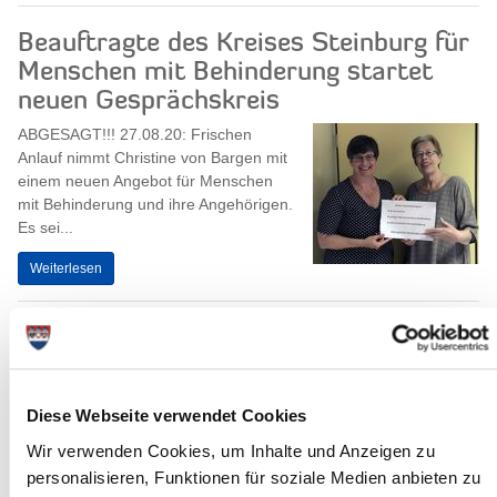
Beauftragte des Kreises Steinburg für
Menschen mit Behinderung startet
neuen Gesprächskreis
ABGESAGT!!! 27.08.20: Frischen
Anlauf nimmt Christine von Bargen mit
einem neuen Angebot für Menschen
mit Behinderung und ihre Angehörigen.
Es sei...
Weiterlesen
Sitzung des Jugendhilfeausschusses
26.08.20: Am Mittwoch, dem 02.
September 2020, um 17.00 Uhr, findet
Diese Webseite verwendet Cookies
eine Sitzung des
Jugendhilfeausschusses des
Wir verwenden Cookies, um Inhalte und Anzeigen zu
Steinburger Kreistages statt....
personalisieren, Funktionen für soziale Medien anbieten zu