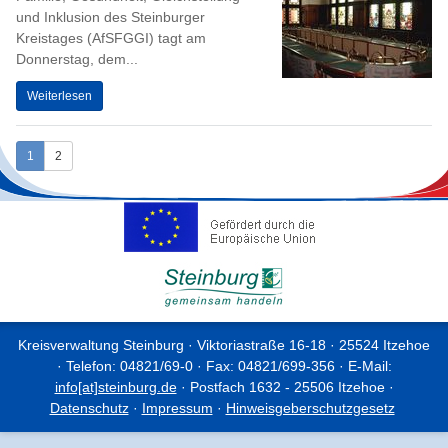
und Inklusion des Steinburger
Kreistages (AfSFGGI) tagt am
Donnerstag, dem...
Weiterlesen
1
2
Kreisverwaltung Steinburg · Viktoriastraße 16-18 · 25524 Itzehoe
· Telefon: 04821/69-0 · Fax: 04821/699-356 · E-Mail:
info[at]steinburg.de
· Postfach 1632 - 25506 Itzehoe ·
Datenschutz
·
Impressum
·
Hinweisgeberschutzgesetz