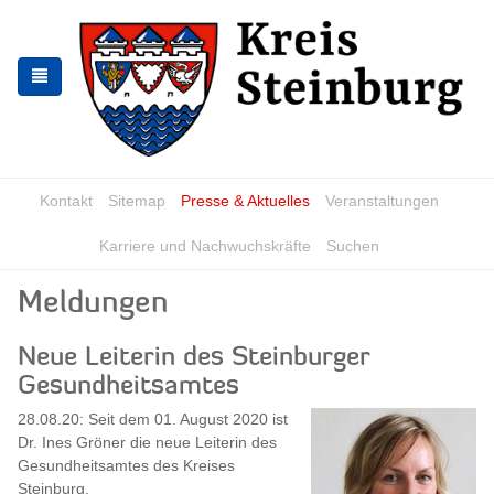
Zur
Zum
Navigation
Inhalt
springen
springen
Kontakt
Sitemap
Presse & Aktuelles
Veranstaltungen
Karriere und Nachwuchskräfte
Suchen
Meldungen
Neue Leiterin des Steinburger
Gesundheitsamtes
28.08.20: Seit dem 01. August 2020 ist
Dr. Ines Gröner die neue Leiterin des
Gesundheitsamtes des Kreises
Steinburg.