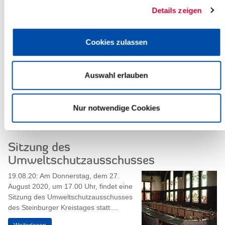
Details zeigen
K63: Sanierung des Radweges
zwischen St. Margarethen und Büttel
Cookies zulassen
20.08.20: Im Rahmen des
Deckensanierungsprogramms 2020
Auswahl erlauben
des Kreises Steinburg soll auch der
Radweg an der Kreisstraße 63
zwischen St. Margarethen und...
Nur notwendige Cookies
Weiterlesen
Sitzung des
Umweltschutzausschusses
19.08.20: Am Donnerstag, dem 27.
August 2020, um 17.00 Uhr, findet eine
Sitzung des Umweltschutzausschusses
des Steinburger Kreistages statt....