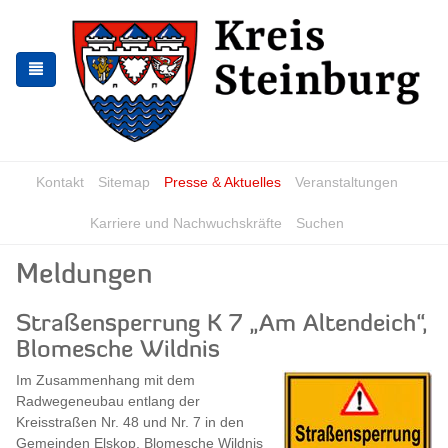
Zur
Zum
Navigation
Inhalt
springen
springen
Kontakt
Sitemap
Presse & Aktuelles
Veranstaltungen
Karriere und Nachwuchskräfte
Suchen
Meldungen
Straßensperrung K 7 „Am Altendeich“,
Blomesche Wildnis
Im Zusammenhang mit dem
Radwegeneubau entlang der
Kreisstraßen Nr. 48 und Nr. 7 in den
Gemeinden Elskop, Blomesche Wildnis