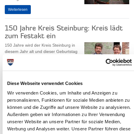
Weiterlesen
150 Jahre Kreis Steinburg: Kreis lädt
zum Festakt ein
150 Jahre wird der Kreis Steinburg in
diesem Jahr alt und dieser Geburtstag
soll gefeiert werden. Am 30. Juni 2017,
um 18.00 Uhr, wird es im theater...
Weiterlesen
Diese Webseite verwendet Cookies
Wir verwenden Cookies, um Inhalte und Anzeigen zu
Sport-, Schul- und Kulturausschuss
personalisieren, Funktionen für soziale Medien anbieten zu
tagt
können und die Zugriffe auf unsere Website zu analysieren.
Der Sport-, Schul- und Kulturausschuss
Außerdem geben wir Informationen zu Ihrer Verwendung
des Steinburger Kreistages tagt am
unserer Website an unsere Partner für soziale Medien,
Montag, dem 12. Juni 2017, um 16.30
Werbung und Analysen weiter. Unsere Partner führen diese
Uhr. Sitzungsort ist das