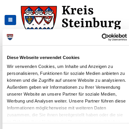
Zur
Zum
Navigation
Inhalt
springen
springen
Kontakt
Sitemap
Presse & Aktuelles
Veranstaltungen
Diese Webseite verwendet Cookies
Karriere und Nachwuchskräfte
Suchen
Wir verwenden Cookies, um Inhalte und Anzeigen zu
personalisieren, Funktionen für soziale Medien anbieten zu
Anlagen zum Umgang mit
können und die Zugriffe auf unsere Website zu analysieren.
wassergefährdenden Stoffen
Außerdem geben wir Informationen zu Ihrer Verwendung
unserer Website an unsere Partner für soziale Medien,
(AwSV)
Werbung und Analysen weiter. Unsere Partner führen diese
Informationen möglicherweise mit weiteren Daten
Anzeige für Anlagen zum Umgang mit wassergefährdenden
Stoffen - Formular A
zusammen, die Sie ihnen bereitgestellt haben oder die sie
148 K
im Rahmen Ihrer Nutzung der Dienste gesammelt haben.