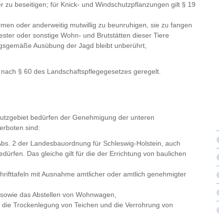
 zu beseitigen; für Knick- und Windschutzpflanzungen gilt § 19
rmen oder anderweitig mutwillig zu beunruhigen, sie zu fangen
ester oder sonstige Wohn- und Brutstätten dieser Tiere
gsgemäße Ausübung der Jagd bleibt unberührt,
.
nach § 60 des Landschaftspflegegesetzes geregelt.
utzgebiet bedürfen der Genehmigung der unteren
erboten sind:
Abs. 2 der Landesbauordnung für Schleswig-Holstein, auch
rfen. Das gleiche gilt für die der Errichtung von baulichen
hrifttafeln mit Ausnahme amtlicher oder amtlich genehmigter
rt sowie das Abstellen von Wohnwagen,
die Trockenlegung von Teichen und die Verrohrung von