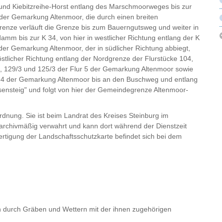
nd Kiebitzreihe-Horst entlang des Marschmoorweges bis zur
 der Gemarkung Altenmoor, die durch einen breiten
grenze verläuft die Grenze bis zum Bauerngutsweg und weiter in
amm bis zur K 34, von hier in westlicher Richtung entlang der K
der Gemarkung Altenmoor, der in südlicher Richtung abbiegt,
östlicher Richtung entlang der Nordgrenze der Flurstücke 104,
1, 129/3 und 125/3 der Flur 5 der Gemarkung Altenmoor sowie
ur 4 der Gemarkung Altenmoor bis an den Buschweg und entlang
sensteig" und folgt von hier der Gemeindegrenze Altenmoor-
ordnung. Sie ist beim Landrat des Kreises Steinburg im
rchivmäßig verwahrt und kann dort während der Dienstzeit
rtigung der Landschaftsschutzkarte befindet sich bei dem
 durch Gräben und Wettern mit der ihnen zugehörigen