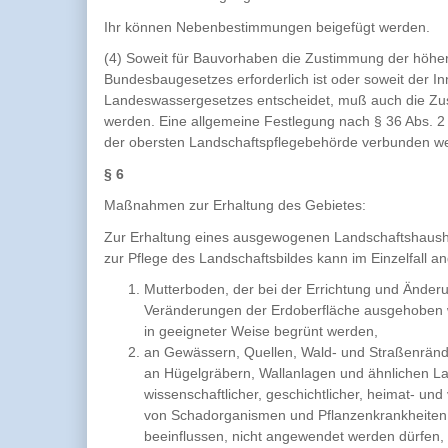
Ihr können Nebenbestimmungen beigefügt werden.
(4) Soweit für Bauvorhaben die Zustimmung der höhe
Bundesbaugesetzes erforderlich ist oder soweit der I
Landeswassergesetzes entscheidet, muß auch die Zu
werden. Eine allgemeine Festlegung nach § 36 Abs. 
der obersten Landschaftspflegebehörde verbunden w
§ 6
Maßnahmen zur Erhaltung des Gebietes:
Zur Erhaltung eines ausgewogenen Landschaftshaushal
zur Pflege des Landschaftsbildes kann im Einzelfall 
Mutterboden, der bei der Errichtung und Änder
Veränderungen der Erdoberfläche ausgehoben wi
in geeigneter Weise begrünt werden,
an Gewässern, Quellen, Wald- und Straßenränd
an Hügelgräbern, Wallanlagen und ähnlichen La
wissenschaftlicher, geschichtlicher, heimat- u
von Schadorganismen und Pflanzenkrankheiten s
beeinflussen, nicht angewendet werden dürfen,