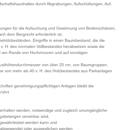
dschaftshaushaltes durch Abgrabungen, Aufschüttungen, Auf-
chtungen für die Aufsuchung und Gewinnung von Bodenschätzen,
h dem Bergrecht erforderlich ist,
hölzbeständen, Eingriffe in einen Baumbestand, die die
 v. H. des normalen Vollbestandes herabsetzen sowie die
und am Rande von Hochmooren und auf sonstigen
Brusthöhendurchmesser von über 20 cm, von Baumgruppen,
 von mehr als 40 v. H. des Holzbestandes aus Parkanlagen
hriften genehmigungspflichtigen Anlagen bleibt die
rührt.
es erhalten werden, notwendige und zugleich unumgängliche
ngsbelangen vereinbar sind,
 gewährleistet werden kann und
 abgewendet oder ausgeglichen werden.