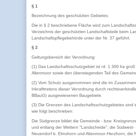
§ 1
Bezeichnung des geschützten Gebietes:
Die in § 2 beschriebene Fläche wird zum Landschaftss
Verzeichnis der geschützten Landschaftsteile beim Lan
Landschaftspflegebehörde unter der Nr. 37 geführt.
§ 2
Geltungsbereich der Verordnung:
(1) Das Landschaftsschutzgebiet ist rd. 1 300 ha g
Altenmoor sowie den überwiegenden Teil des Gemeind
(2) Vom Schutz ausgenommen sind die im Zusammenha
Inkrafttretens dieser Verordnung durch rechtsverbin
BBauG) ausgewiesenen Baugebiete.
(3) Die Grenzen des Landschaftsschutzgebietes sind i
wie folgt beschrieben:
Die Südgrenze bildet die Gemeinde - bzw. Kreisgrenz
und entlang der Wettern "Landscheide"; die Südwest-
Neuendorf b. Elmshorn und Altenmoor-Herzhorn; die