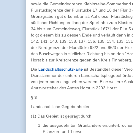
sowie die Gemeindegrenze Kiebitzreihe-Sommerland u
Flurstücksgrenze der Flurstücke 17 und 18 der Flur 3
Grenzgraben gut erkennbar ist. Auf dieser Flurstücks
südlicher Richtung entlang der Spurbahn zum Klosterd
34 bis zum Gemeindeweg, Flurstück 167/1 der Flur 5 
folgt diesem bis zu dessen Ende und verläuft dann in 
142, 141, 140, 139, 138, 137, 136, 135, 134, 133, 13
der Nordgrenze der Flurstücke 98/2 und 96/3 der Fl
des Buschweges in südlicher Richtung bis an den "Ha
Horst bis zur Kreisgrenze gegen den Kreis Pinneberg.
Die
Landschaftsschutzkarte
ist Bestandteil dieser Ver
Dienstzimmer der unteren Landschaftspflegebehörde a
von jedermann eingesehen werden. Eine weitere Ausfe
Amtsvorsteher des Amtes Horst in 2203 Horst.
§ 3
Landschaftliche Gegebenheiten:
(1) Das Gebiet ist geprägt durch
die ausgedehnten Grünländereien,unterbrochen
Pflanzen- und Tierwelt,