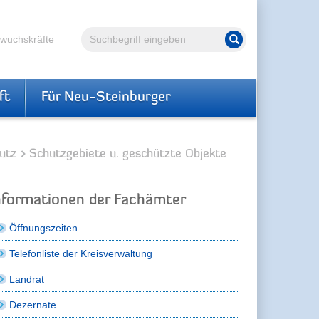
Volltextsuche
hwuchskräfte
Suche starten
ft
Für Neu-Steinburger
utz
Schutzgebiete u. geschützte Objekte
nformationen der Fachämter
Öffnungszeiten
Telefonliste der Kreisverwaltung
Landrat
Dezernate