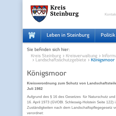
Zur
Zum
Navigation
Inhalt
springen
springen
Kontak
Leben in Steinburg
Politik
Sie befinden sich hier:
Kreis Steinburg
Kreisverwaltung
Inform
Landschaftsschutzgebiete
Königsmoor
Königsmoor
Kreisverordnung zum Schutz von Landschaftsteil
Juli 1982
Aufgrund des § 16 des Gesetzes für Naturschutz und 
16. April 1973 (GVOBl. Schleswig-Holstein Seite 122)
Zuständigkeiten nach dem Landschaftspflegegesetz vo
verordnet: