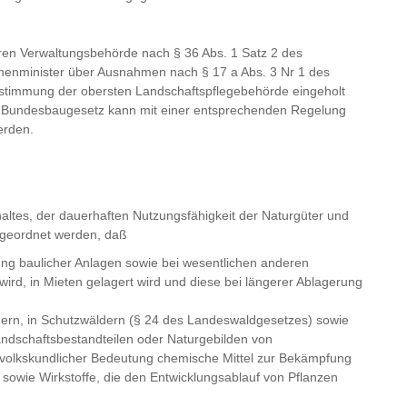
ren Verwaltungsbehörde nach § 36 Abs. 1 Satz 2 des
nnenminister über Ausnahmen nach § 17 a Abs. 3 Nr 1 des
stimmung der obersten Landschaftspflegebehörde eingeholt
2 Bundesbaugesetz kann mit einer entsprechenden Regelung
erden.
tes, der dauerhaften Nutzungsfähigkeit der Naturgüter und
angeordnet werden, daß
ung baulicher Anlagen sowie bei wesentlichen anderen
rd, in Mieten gelagert wird und diese bei längerer Ablagerung
ern, in Schutzwäldern (§ 24 des Landeswaldgesetzes) sowie
ndschaftsbestandteilen oder Naturgebilden von
nd volkskundlicher Bedeutung chemische Mittel zur Bekämpfung
owie Wirkstoffe, die den Entwicklungsablauf von Pflanzen