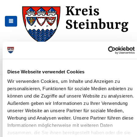
Zur
Zum
Navigation
Inhalt
springen
springen
Kontakt
Sitemap
Presse & Aktuelles
Veranstaltungen
Karriere und Nachwuchskräfte
Suchen
Diese Webseite verwendet Cookies
Wir verwenden Cookies, um Inhalte und Anzeigen zu
Schutzgebiete u. geschützte
personalisieren, Funktionen für soziale Medien anbieten zu
Objekte
können und die Zugriffe auf unsere Website zu analysieren.
Außerdem geben wir Informationen zu Ihrer Verwendung
Aus den beigefügten Listen können Sie die zur Zeit geschützten
unserer Website an unsere Partner für soziale Medien,
Gebiete und Landschaftselemente ersehen. Die
Karten der
Naturschutz- und Landschaftsschutzgebiete
können bereits
Werbung und Analysen weiter. Unsere Partner führen diese
eingesehen werden.
Informationen möglicherweise mit weiteren Daten
zusammen, die Sie ihnen bereitgestellt haben oder die sie
Grundsätzlich ist die UNB für die Ausweisung und die Betreuung