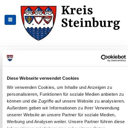
Zur
Zum
Navigation
Inhalt
springen
springen
Kontakt
Sitemap
Presse & Aktuelles
Veranstaltungen
Karriere und Nachwuchskräfte
Suchen
Müllabfuhrtermine
Diese Webseite verwendet Cookies
Wir verwenden Cookies, um Inhalte und Anzeigen zu
personalisieren, Funktionen für soziale Medien anbieten zu
Müllabfuhr
können und die Zugriffe auf unsere Website zu analysieren.
Außerdem geben wir Informationen zu Ihrer Verwendung
Auch in diesem Jahr wurden die Müllabfuhrtermine zusammen
mit den Gebührenbescheiden an alle Grundstückseigentümer
unserer Website an unsere Partner für soziale Medien,
und Hausverwaltungen verschickt. Bescheidempfänger werden
Werbung und Analysen weiter. Unsere Partner führen diese
gebeten, die Abfuhrtermine an ihre Mieter weiterzugeben oder in