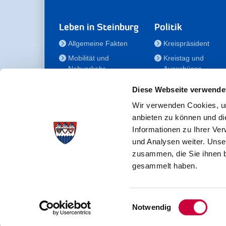
Leben in Steinburg
Politik
Allgemeine Fakten
Kreispräsident
Mobilität und
Kreistag und
Nahverkehr
Ausschüsse
Bauen und Wohnen
Die/Der Beauftragt
Diese Webseite verwende
für Menschen mit
Kultur und Freizeit
Behinderung
Wir verwenden Cookies, um
Familie
anbieten zu können und di
Der
Gesundheit
Informationen zu Ihrer Ve
Kreisseniorenbeirat
und Analysen weiter. Unse
Bildung
Förderstiftung
zusammen, die Sie ihnen b
Fördergesellschaft
gesammelt haben.
Einwilligungsauswahl
Kreisverwaltung Steinburg · Viktoriastraße 16-18 ·
Notwendig