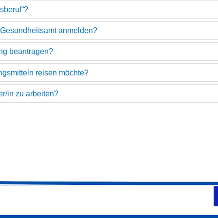
tsberuf“?
im Gesundheitsamt anmelden?
ung beantragen?
ngsmitteln reisen möchte?
r/in zu arbeiten?