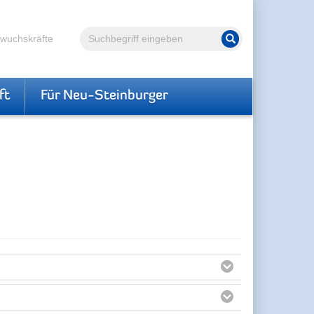
Volltextsuche
hwuchskräfte
Suche starten
ft
Für Neu-Steinburger