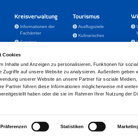
Kreisverwaltung
Tourismus
Wi
Informationen der
Ausflugsziele
Fachämter
Kulinarisches
Services
Aktivitäten in Holstein
e
Karriere und
Unterkünfte
t Cookies
Nachwuchskräfte
Veranstaltungen
 Inhalte und Anzeigen zu personalisieren, Funktionen für sozia
Notdienste
e Zugriffe auf unsere Website zu analysieren. Außerdem geben w
Bekanntmachungen
rwendung unserer Website an unsere Partner für soziale Medien
Formulare/Downloads
re Partner führen diese Informationen möglicherweise mit weite
RSS-Feeds
ereitgestellt haben oder die sie im Rahmen Ihrer Nutzung der D
/Sportförderung
 25524 Itzehoe · Telefon: 04821/69-0 · Fax: 04821/699-356 · E-Mail:
in
Präferenzen
Statistiken
Marketin
Datenschutz
·
Impressum
·
Hinweisgeberschutzgesetz