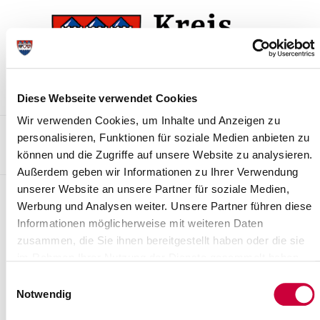
Zur
Zum
Navigation
Inhalt
springen
springen
Diese Webseite verwendet Cookies
Wir verwenden Cookies, um Inhalte und Anzeigen zu
Kontakt
Sitemap
Presse & Aktuelles
Veranstaltungen
personalisieren, Funktionen für soziale Medien anbieten zu
können und die Zugriffe auf unsere Website zu analysieren.
Karriere und Nachwuchskräfte
Suchen
Außerdem geben wir Informationen zu Ihrer Verwendung
unserer Website an unsere Partner für soziale Medien,
Interne Verwaltung
Werbung und Analysen weiter. Unsere Partner führen diese
Informationen möglicherweise mit weiteren Daten
Benutzeranmeldung
zusammen, die Sie ihnen bereitgestellt haben oder die sie
Geben Sie Ihren Benutzernamen und Ihr Passwort ein, um sich
im Rahmen Ihrer Nutzung der Dienste gesammelt haben.
an der Website anzumelden
Einwilligungsauswahl
Anmelden
Notwendig