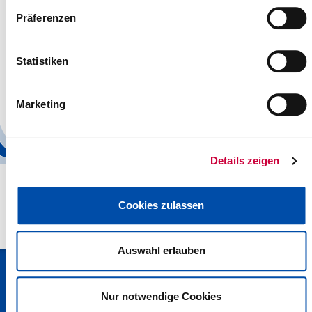
Benutzername
Präferenzen
Passwort
Statistiken
Angemeldet bleiben
Marketing
Passwort vergessen?
Details zeigen
Cookies zulassen
Auswahl erlauben
Kreisverwaltung Steinburg · Viktoriastraße 16-18 · 25524 Itzehoe
· Telefon: 04821/69-0 · Fax: 04821/699-356 · E-Mail:
info[at]steinburg.de
· Postfach 1632 - 25506 Itzehoe ·
Nur notwendige Cookies
Datenschutz
·
Impressum
·
Hinweisgeberschutzgesetz