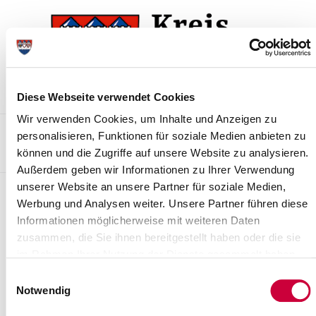
Zur
Zum
Navigation
Inhalt
springen
springen
Diese Webseite verwendet Cookies
Wir verwenden Cookies, um Inhalte und Anzeigen zu
Kontakt
Sitemap
Presse & Aktuelles
Veranstaltungen
personalisieren, Funktionen für soziale Medien anbieten zu
können und die Zugriffe auf unsere Website zu analysieren.
Karriere und Nachwuchskräfte
Suchen
Außerdem geben wir Informationen zu Ihrer Verwendung
unserer Website an unsere Partner für soziale Medien,
Baugrundstücke und Wohnen
Werbung und Analysen weiter. Unsere Partner führen diese
Informationen möglicherweise mit weiteren Daten
zusammen, die Sie ihnen bereitgestellt haben oder die sie
im Rahmen Ihrer Nutzung der Dienste gesammelt haben.
Einwilligungsauswahl
Notwendig