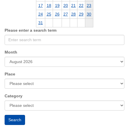
17
18
19
20
21
22
23
24
25
26
27
28
29
30
31
Please enter a search term
Month
Place
Category