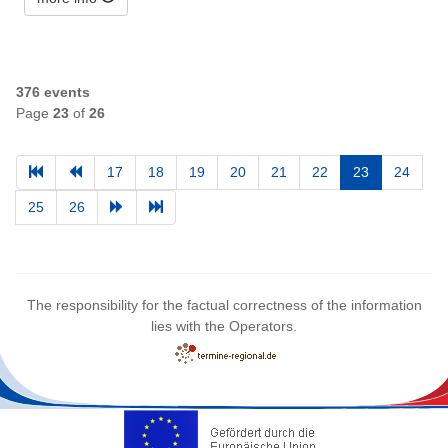
376 events
Page
23
of
26
17
18
19
20
21
22
23
24
25
26
The responsibility for the factual correctness of the information
lies with the Operators.