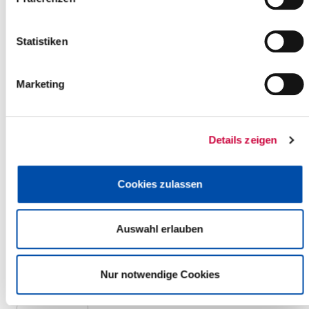
Friday, 04.09.2026
Statistiken
08:00 Uhr - 12:00 Uhr, Glückstadt
Frühstück in Gemeinschaft
(Begegnungsstätte Glücksknoten)
Marketing
Glückstadt
more info
Details zeigen
Cookies zulassen
Friday, 04.09.2026
09:30 Uhr - 11:30 Uhr, Horst (Holstein)
Auswahl erlauben
Öffentliche Sprechstunde der AG Horster Ortsarchiv in der VHS
Horst
(AG Horster Ortsarchiv in der VHS Horst)
Nur notwendige Cookies
Horst (Holstein)