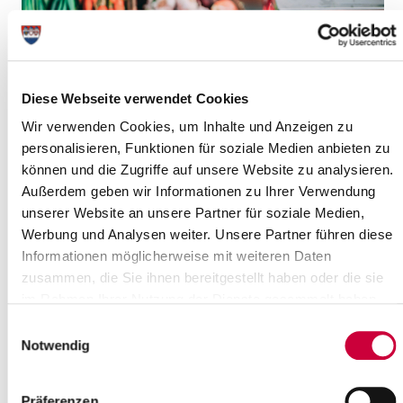
Diese Webseite verwendet Cookies
Wir verwenden Cookies, um Inhalte und Anzeigen zu
personalisieren, Funktionen für soziale Medien anbieten zu
können und die Zugriffe auf unsere Website zu analysieren.
Außerdem geben wir Informationen zu Ihrer Verwendung
Friday, 04.09.2026
unserer Website an unsere Partner für soziale Medien,
Werbung und Analysen weiter. Unsere Partner führen diese
08:00 Uhr - 12:00 Uhr, Glückstadt
Glückstädter Wochenmarkt
Informationen möglicherweise mit weiteren Daten
(Marktplatz Glückstadt)
zusammen, die Sie ihnen bereitgestellt haben oder die sie
im Rahmen Ihrer Nutzung der Dienste gesammelt haben.
Glückstadt
Einwilligungsauswahl
more info
Notwendig
Präferenzen