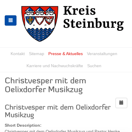
Zur
Zum
Navigation
Inhalt
springen
springen
Kontakt
Sitemap
Presse & Aktuelles
Veranstaltungen
Karriere und Nachwuchskräfte
Suchen
Christvesper mit dem
Oelixdorfer Musikzug
Christvesper mit dem Oelixdorfer
Musikzug
Short Description:
Christvesper mit dem Oelixdorfer Musikzug und Pastor Henke