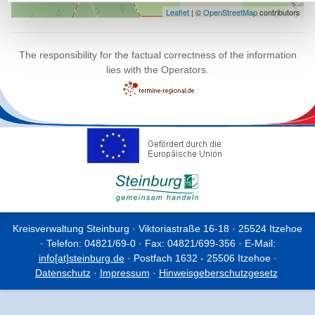
Leaflet
| ©
OpenStreetMap
contributors
The responsibility for the factual correctness of the information
lies with the Operators.
Kreisverwaltung Steinburg · Viktoriastraße 16-18 · 25524 Itzehoe
· Telefon: 04821/69-0 · Fax: 04821/699-356 · E-Mail:
info[at]steinburg.de
· Postfach 1632 - 25506 Itzehoe ·
Datenschutz
·
Impressum
·
Hinweisgeberschutzgesetz