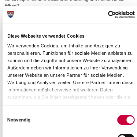
When?
Wednesday, 24.12.2025
Time:
16:30 Uhr
Where exactly?
Diese Webseite verwendet Cookies
Ev.-Luth. Kirchengemeinde St. Martin Oelixdorf-Itzehoe,
Bornstücken 6 ,Oelixdorf
Wir verwenden Cookies, um Inhalte und Anzeigen zu
Category:
personalisieren, Funktionen für soziale Medien anbieten zu
Veranstaltung , Gottesdienste
können und die Zugriffe auf unsere Website zu analysieren.
Außerdem geben wir Informationen zu Ihrer Verwendung
Long description
unserer Website an unsere Partner für soziale Medien,
Gottesdienst zum 3.Advent mit Kirchencafé, Pastor Henke, Orgel:
Werbung und Analysen weiter. Unsere Partner führen diese
Kirsten Ocker
Informationen möglicherweise mit weiteren Daten
zusammen, die Sie ihnen bereitgestellt haben oder die sie
Source
im Rahmen Ihrer Nutzung der Dienste gesammelt haben.
Ev.-Luth. Kirchengemeinde St. Martin Oelixdorf-Itzehoe
Einwilligungsauswahl
Bornstücken 6
Notwendig
25524 Oelixdorf
Phone:
+49 4821 92037
E-Mail:
kirche-oelixdorf[at]kk-rm.de