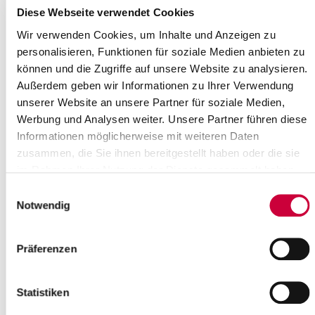
Where exactly?
Diese Webseite verwendet Cookies
Ev.-Luth. Christus-Kirchengemeinde Kiebitzreihe, Kirchenstraße
18 ,Kiebitzreihe
Wir verwenden Cookies, um Inhalte und Anzeigen zu
Category:
personalisieren, Funktionen für soziale Medien anbieten zu
Gottesdienste
können und die Zugriffe auf unsere Website zu analysieren.
Außerdem geben wir Informationen zu Ihrer Verwendung
Source
unserer Website an unsere Partner für soziale Medien,
Ev.-Luth. Christus-Kirchengemeinde Kiebitzreihe
Werbung und Analysen weiter. Unsere Partner führen diese
Kirchenstraße 18
Informationen möglicherweise mit weiteren Daten
25368 Kiebitzreihe
zusammen, die Sie ihnen bereitgestellt haben oder die sie
Phone:
+49 4121 5915
im Rahmen Ihrer Nutzung der Dienste gesammelt haben.
E-Mail:
christus-kirchengemeinde.kiebitzreihe[at]kk-rm.de
Einwilligungsauswahl
Notwendig
Back to selection
+
Präferenzen
-
Statistiken