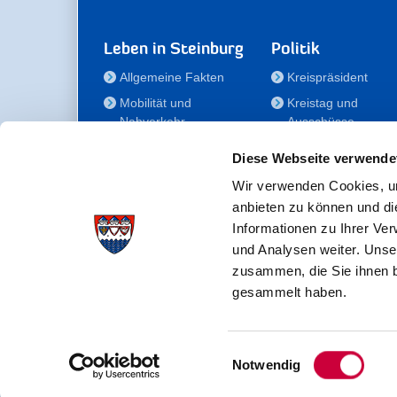
Leben in Steinburg
Politik
Allgemeine Fakten
Kreispräsident
Mobilität und
Kreistag und
Nahverkehr
Ausschüsse
Bauen und Wohnen
Die/Der Beauftragt
Diese Webseite verwende
für Menschen mit
Kultur und Freizeit
Behinderung
Wir verwenden Cookies, um
Familie
anbieten zu können und di
Der
Gesundheit
Informationen zu Ihrer Ve
Kreisseniorenbeirat
und Analysen weiter. Unse
Bildung
Förderstiftung
zusammen, die Sie ihnen b
Fördergesellschaft
gesammelt haben.
Einwilligungsauswahl
Kreisverwaltung Steinburg · Viktoriastraße 16-18 ·
Notwendig