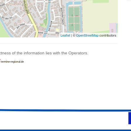
Leaflet
| ©
OpenStreetMap
contributors
ctness of the information lies with the Operators.