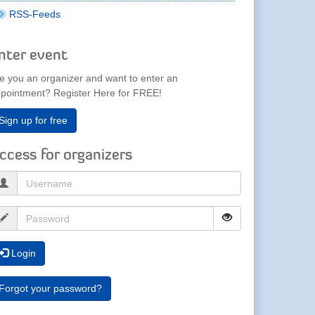
RSS-Feeds
nter event
e you an organizer and want to enter an
pointment? Register Here for FREE!
Sign up for free
ccess for organizers
Login
Forgot your password?