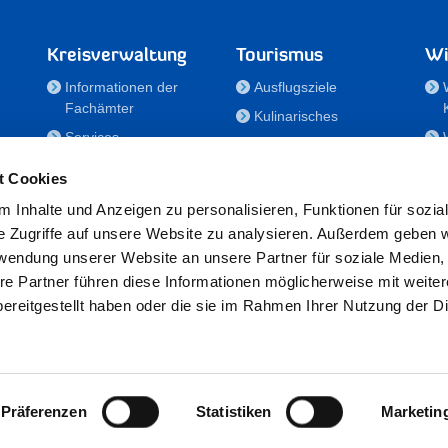
Kreisverwaltung
Tourismus
Wi
Informationen der
Ausflugsziele
Fachämter
Kulinarisches
Services
Aktivitäten in Holstein
e
Karriere und
Unterkünfte
t Cookies
Nachwuchskräfte
Veranstaltungen
 Inhalte und Anzeigen zu personalisieren, Funktionen für sozia
Notdienste
e Zugriffe auf unsere Website zu analysieren. Außerdem geben w
Bekanntmachungen
rwendung unserer Website an unsere Partner für soziale Medien
Formulare/Downloads
re Partner führen diese Informationen möglicherweise mit weite
RSS-Feeds
ereitgestellt haben oder die sie im Rahmen Ihrer Nutzung der D
/Sportförderung
 25524 Itzehoe · Telefon: 04821/69-0 · Fax: 04821/699-356 · E-Mail:
in
Präferenzen
Statistiken
Marketin
Datenschutz
·
Impressum
·
Hinweisgeberschutzgesetz