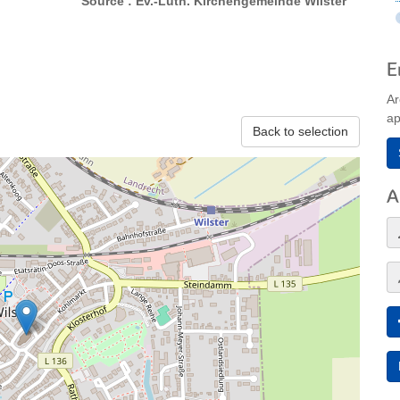
Source : Ev.-Luth. Kirchengemeinde Wilster
E
Ar
ap
Back to selection
A