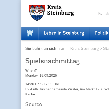
Zur
Zum
Navigation
Inhalt
springen
springen
Kontak
Leben in Steinburg
Politik
Sie befinden sich hier:
Kreis Steinburg
Sta
Spielenachmittag
When?
Monday, 15.09.2025
14:30 Uhr - 17:00 Uhr
Ev.-Luth. Kirchengemeinde Wilster, Am Markt 12 a ,Wil
Kirche
Source