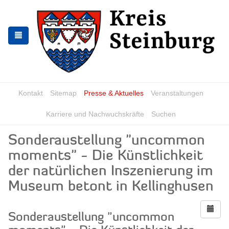
Zur
Zum
Navigation
Inhalt
springen
springen
Kontakt
Sitemap
Presse & Aktuelles
Veranstaltungen
Karriere und Nachwuchskräfte
Suchen
Sonderaustellung "uncommon
moments" - Die Künstlichkeit
der natürlichen Inszenierung im
Museum betont in Kellinghusen
Sonderaustellung "uncommon