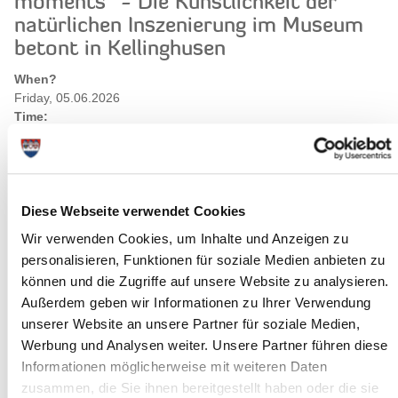
moments" - Die Künstlichkeit der
natürlichen Inszenierung im Museum
betont in Kellinghusen
When?
Friday, 05.06.2026
Time:
10:00 Uhr - 13:00 Uhr
Where exactly?
Museum betont, Am Markt 9 ,Kellinghusen
Costs:
Die Sonderausstellung ist im normalen Museumseintritt von €
Diese Webseite verwendet Cookies
5,00 pro Person enthalten;
Wir verwenden Cookies, um Inhalte und Anzeigen zu
Category:
personalisieren, Funktionen für soziale Medien anbieten zu
Ausstellungen
können und die Zugriffe auf unsere Website zu analysieren.
Außerdem geben wir Informationen zu Ihrer Verwendung
Long description
unserer Website an unsere Partner für soziale Medien,
Vom 26. März bis zum 7. Juni 2026 zeigt das Museum betont die
Werbung und Analysen weiter. Unsere Partner führen diese
Sonderausstellung "uncommon moments" mit Arbeiten des
Informationen möglicherweise mit weiteren Daten
international vertretenen Künstlers Thorsten Ritzmann. Auf
zusammen, die Sie ihnen bereitgestellt haben oder die sie
seinen Fotografien inszeniert der Künstler berühmte